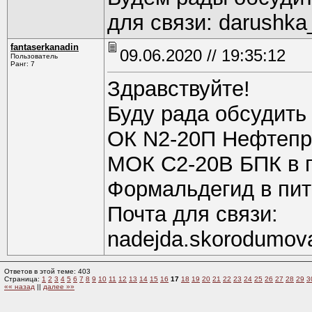
для связи: darushka
fantaserkanadin
09.06.2020 // 19:35:12
Пользователь
Ранг: 7
Здравствуйте!
Буду рада обсудить
ОК N2-20П Нефтепро
МОК С2-20В БПК в п
Формальдегид в пит
Почта для связи:
nadejda.skorodumov
Ответов в этой теме: 403
Страница:
1
2
3
4
5
6
7
8
9
10
11
12
13
14
15
16
17
18
19
20
21
22
23
24
25
26
27
28
29
3
«« назад
||
далее »»