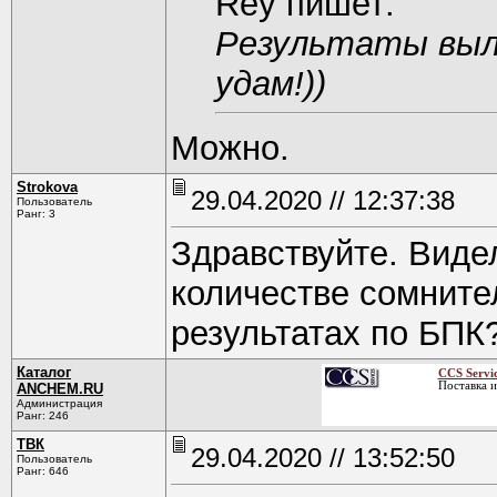
Rey пишет:
Результаты выл
удам!))
Можно.
Strokova
29.04.2020 // 12:37:38
Пользователь
Ранг: 3
Здравствуйте. Вид
количестве сомните
результатах по БПК
Каталог
CCS Servic
Поставка и
ANCHEM.RU
Администрация
Ранг: 246
ТВК
29.04.2020 // 13:52:50
Пользователь
Ранг: 646