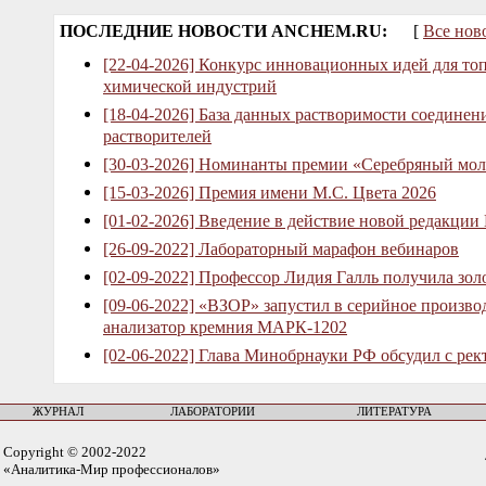
ПОСЛЕДНИЕ НОВОСТИ ANCHEM.RU:
[
Все нов
[22-04-2026] Конкурс инновационных идей для то
химической индустрий
[18-04-2026] База данных растворимости соединен
растворителей
[30-03-2026] Номинанты премии «Серебряный мол
[15-03-2026] Премия имени М.С. Цвета 2026
[01-02-2026] Введение в действие новой редакции
[26-09-2022] Лабораторный марафон вебинаров
[02-09-2022] Профессор Лидия Галль получила зо
[09-06-2022] «ВЗОР» запустил в серийное произв
анализатор кремния МАРК-1202
[02-06-2022] Глава Минобрнауки РФ обсудил с рек
ЖУРНАЛ
ЛАБОРАТОРИИ
ЛИТЕРАТУРА
Copyright © 2002-2022
«Аналитика-Мир профессионалов»