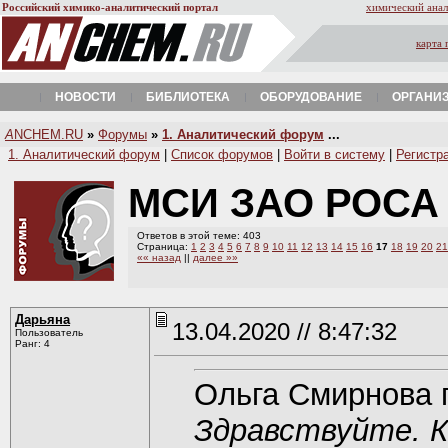
Российский химико-аналитический портал
химический анал
карта 
НОВОСТИ
БИБЛИОТЕКА
ОБОРУДОВАНИЕ
ОРГАНИ
A
NCHEM.RU
»
Форумы
»
1. Аналитический форум
...
1. Аналитический форум
|
Список форумов
|
Войти в систему
|
Регистр
МСИ ЗАО РОСА
Ответов в этой теме: 403
Страница:
1
2
3
4
5
6
7
8
9
10
11
12
13
14
15
16
17
18
19
20
21
«« назад
||
далее »»
Дарьяна
13.04.2020 // 8:47:32
Пользователь
Ранг: 4
Ольга Смирнова 
Здравствуйте. К