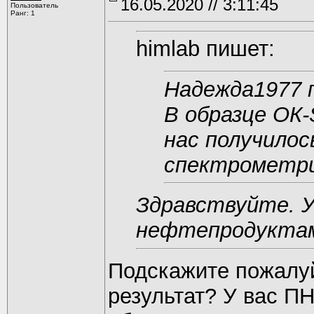
16.05.2020 // 3:11:45
Пользователь
Ранг: 1
himlab пишет:
Надежда1977 
В образце ОК
нас получилос
спектрометр
Здравствуйте. У
нефтепродуктам
Подскажите пожалуй
результат? У вас П