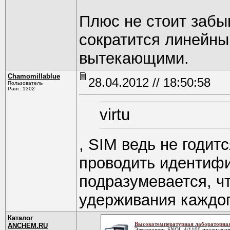
Плюс не стоит забыв
сократится линейны
вытекающими.
Chamomillablue
28.04.2012 // 18:50:58
Пользователь
Ранг: 1302
virtu
, SIM ведь не годит
проводить идентифи
подразумевается, ч
удерживания каждого
Каталог
Высокотемпературная лабораторная
ANCHEM.RU
Электропечь SNOL 4/1100 предназнач