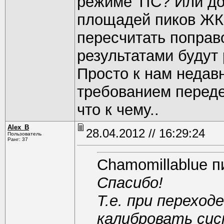
режиме TIC? Или до
площадей пиков ЖК,
пересчитать попра
результатами будут
Просто к нам недав
требованием переде
что к чему..
Alex_B
28.04.2012 // 16:29:24
Пользователь
Ранг: 37
Chamomillablue п
Спасибо!
Т.е. при переход
калибровать сис