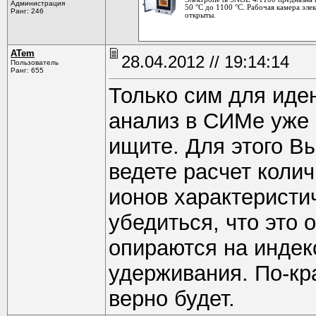
Администрация
50 °С до 1100 °С. Рабочая камера эле
Ранг: 246
открыты.
ATem
28.04.2012 // 19:14:14
Пользователь
Ранг: 655
Только сим для иде
анализ в СИМе уже 
ищите. Для этого В
ведете расчет коли
ионов характеристи
убедиться, что это 
опираются на инде
удерживания. По-кра
верно будет.