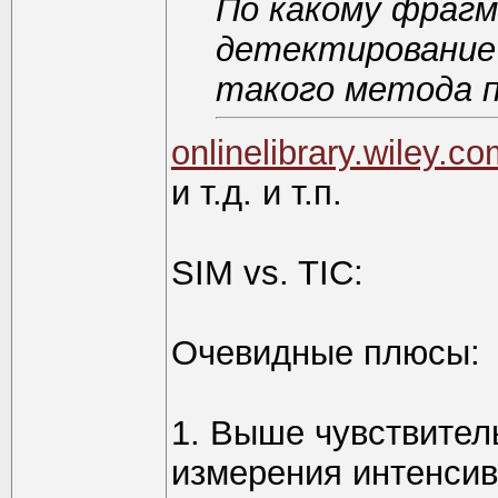
По какому фраг
детектирование
такого метода 
onlinelibrary.wiley.c
и т.д. и т.п.
SIM vs. TIC:
Очевидные плюсы:
1. Выше чувствител
измерения интенсив