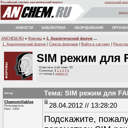
Российский химико-аналитический портал
химический анал
карта 
НОВОСТИ
БИБЛИОТЕКА
ОБОРУДОВАНИЕ
ОРГАНИ
A
NCHEM.RU
»
Форумы
»
1. Аналитический форум
...
1. Аналитический форум
|
Список форумов
|
Войти в систему
|
Регистр
SIM режим для
Ответов в этой теме: 55
Страница:
1
2
3
4
5
6
«« назад ||
далее »»
Тема: SIM режим для F
Автор
Chamomillablue
28.04.2012 // 13:28:20
Пользователь
Ранг: 1302
Подскажите, пожалу