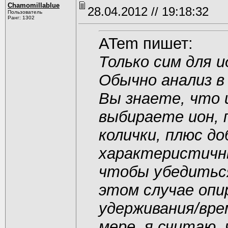
Chamomillablue
28.04.2012 // 19:18:32
Пользователь
Ранг: 1302
ATem пишет:
Только сим для 
Обычно анализ в
Вы знаете, что
выбираете ион, 
колички, плюс д
характеристичны
чтобы убедиться
этом случае опи
удерживания/вре
мере, я считаю,