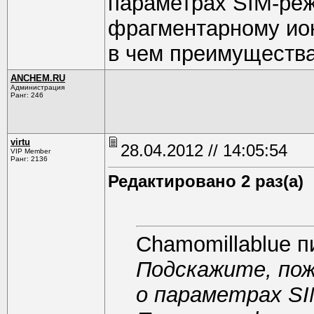
параметрах SIM-ре
фрагментарному ион
в чем преимущества
ANCHEM.RU
Администрация
Ранг: 246
virtu
28.04.2012 // 14:05:54
VIP Member
Ранг: 2136
Редактировано 2 раз(а)
Chamomillablue п
Подскажите, пож
о параметрах SI