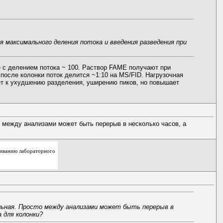
я максимального деления потока и введения разведения при
е с делением потока ~ 100. Раствор FAME получают при
 после колонки поток делится ~1:10 на MS/FID. Нагрузочная
ет к ухудшению разделения, уширению пиков, но повышает
о между анализами может быть перерыв в несколько часов, а
живанию лабораторного
льная. Просто между анализами может быть перерыв в
 для колонки?