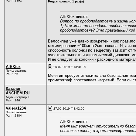
Ранг: 1392
Редактировано 1 раз(а)
AlEXtex пишет:
Вопрос по пробоподготовке и жизни кол
1) Чем меньше попадает пробы в колонк
пробоподготовке? Это правильный ход
Велосипед уже давно изобретен, - как правил
метилировании ~100мг в 2мл гексана. Я, лично
способность колонки по веществу зависит от 
чувствительность и динамический диапазон ме
И не следует из колонки - расходного материа
AlEXtex
26.02.2019 // 13:31:29
Пользователь
Ранг: 65
Меня интересует относительно безопасная тем
хроматограф простаивает нагретый. Если он ст
Каталог
ANCHEM.RU
Администрация
Ранг: 246
Valerа1234
27.02.2019 // 8:42:00
Пользователь
Ранг: 2884
AlEXtex пишет:
Меня интересует относительно безопа
несколько часов, а хроматограф проста