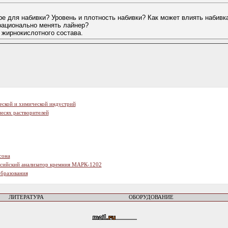
ре для набивки? Уровень и плотность набивки? Как может влиять набивк
 рационально менять лайнер?
 жирнокислотного состава.
еской и химической индустрий
есях растворителей
сона
ссийский анализатор кремния МАРК-1202
образования
ЛИТЕРАТУРА
ОБОРУДОВАНИЕ