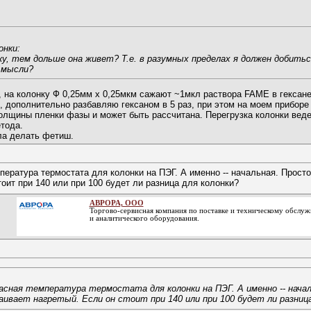
онки:
у, тем дольше она живет? Т.е. в разумных пределах я должен добитьс
 мысли?
о, на колонку Ф 0,25мм х 0,25мкм сажают ~1мкл раствора FAME в гексан
, дополнительно разбавляю гексаном в 5 раз, при этом на моем приборе
толщины пленки фазы и может быть рассчитана. Перегрузка колонки вед
тода.
ла делать фетиш.
пература термостата для колонки на ПЭГ. А именно -- начальная. Прост
оит при 140 или при 100 будет ли разница для колонки?
АВРОРА, ООО
Торгово-сервисная компания по поставке и техническому обслу
и аналитического оборудования.
сная температура термостата для колонки на ПЭГ. А именно -- нача
ивает нагретый. Если он стоит при 140 или при 100 будет ли разница