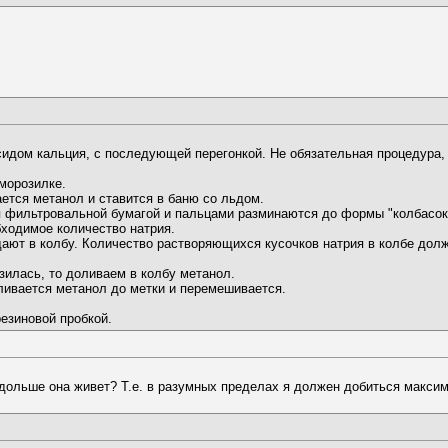
идом кальция, с последующей перегонкой. Не обязательная процедура, 
морозилке.
ется метанол и ставится в баню со льдом.
я фильтровальной бумагой и пальцами разминаются до формы "колбасок
бходимое количество натрия.
идают в колбу. Количество растворяющихся кусочков натрия в колбе дол
зилась, то доливаем в колбу метанол.
оливается метанол до метки и перемешивается.
езиновой пробкой.
 дольше она живет? Т.е. в разумных пределах я должен добиться максим