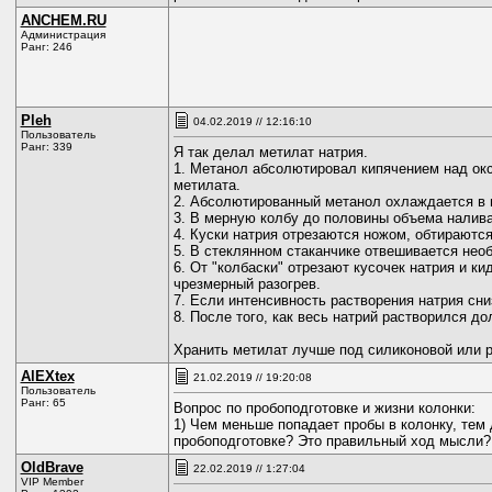
ANCHEM.RU
Администрация
Ранг: 246
Pleh
04.02.2019 // 12:16:10
Пользователь
Ранг: 339
Я так делал метилат натрия.
1. Метанол абсолютировал кипячением над окс
метилата.
2. Абсолютированный метанол охлаждается в 
3. В мерную колбу до половины объема налива
4. Куски натрия отрезаются ножом, обтираютс
5. В стеклянном стаканчике отвешивается нео
6. От "колбаски" отрезают кусочек натрия и к
чрезмерный разогрев.
7. Если интенсивность растворения натрия сни
8. После того, как весь натрий растворился д
Хранить метилат лучше под силиконовой или р
AlEXtex
21.02.2019 // 19:20:08
Пользователь
Ранг: 65
Вопрос по пробоподготовке и жизни колонки:
1) Чем меньше попадает пробы в колонку, тем
пробоподготовке? Это правильный ход мысли?
OldBrave
22.02.2019 // 1:27:04
VIP Member