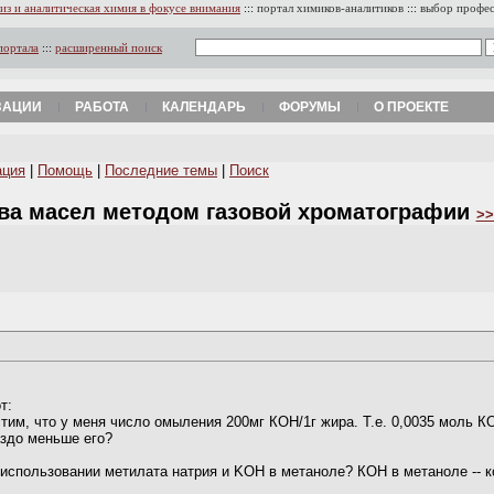
из и аналитическая химия в фокусе внимания
:::
портал химиков-аналитиков
:::
выбор профе
портала
:::
расширенный поиск
ЗАЦИИ
РАБОТА
КАЛЕНДАРЬ
ФОРУМЫ
О ПРОЕКТЕ
ация
|
Помощь
|
Последние темы
|
Поиск
ава масел методом газовой хроматографии
>>
т:
тим, что у меня число омыления 200мг КОН/1г жира. Т.е. 0,0035 моль К
аздо меньше его?
спользовании метилата натрия и KOH в метаноле? КОН в метаноле -- ко