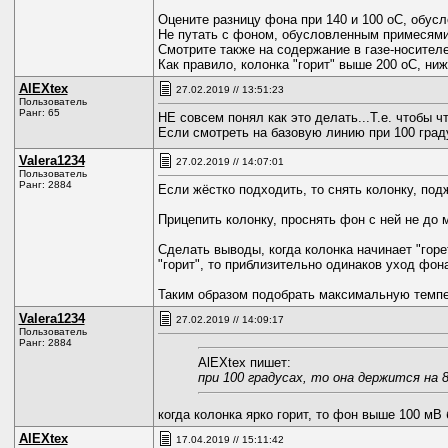
Оцените разницу фона при 140 и 100 оС, обус
Не путать с фоном, обусловленным примесями
Смотрите также на содержание в газе-носител
Как правило, колонка "горит" выше 200 оС, ни
AlEXtex
27.02.2019 // 13:51:23
Пользователь
Ранг: 65
НЕ совсем понял как это делать...Т.е. чтобы ч
Если смотреть на базовую линию при 100 градус
Valerа1234
27.02.2019 // 14:07:01
Пользователь
Ранг: 2884
Если жёстко подходить, то снять колонку, под
Прицепить колонку, проснять фон с ней не до 
Сделать выводы, когда колонка начинает "горе
"горит", то приблизительно одинаков уход фон
Таким образом подобрать максимальную темпер
Valerа1234
27.02.2019 // 14:09:17
Пользователь
Ранг: 2884
AlEXtex пишет:
при 100 градусах, то она держится на 8,
когда колонка ярко горит, то фон выше 100 мВ 
AlEXtex
17.04.2019 // 15:11:42