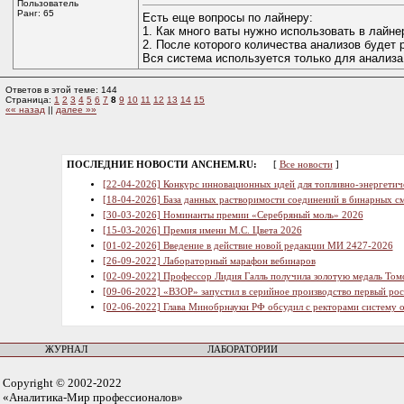
Пользователь
Ранг: 65
Есть еще вопросы по лайнеру:
1. Как много ваты нужно использовать в лайне
2. После которого количества анализов будет
Вся система используется только для анализа
Ответов в этой теме: 144
Страница:
1
2
3
4
5
6
7
8
9
10
11
12
13
14
15
«« назад
||
далее »»
ПОСЛЕДНИЕ НОВОСТИ ANCHEM.RU:
[
Все новости
]
[22-04-2026] Конкурс инновационных идей для топливно-энергетич
[18-04-2026] База данных растворимости соединений в бинарных см
[30-03-2026] Номинанты премии «Серебряный моль» 2026
[15-03-2026] Премия имени М.С. Цвета 2026
[01-02-2026] Введение в действие новой редакции МИ 2427-2026
[26-09-2022] Лабораторный марафон вебинаров
[02-09-2022] Профессор Лидия Галль получила золотую медаль Том
[09-06-2022] «ВЗОР» запустил в серийное производство первый ро
[02-06-2022] Глава Минобрнауки РФ обсудил с ректорами систему 
ЖУРНАЛ
ЛАБОРАТОРИИ
Copyright © 2002-2022
«Аналитика-Мир профессионалов»