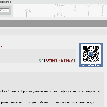
ссионалов
>
[
Ответ на тему
]
ОН на 1г жира. При получении метиловых эфиров метилат натрия так
ричневатая капля на дне. Метилат -- коричневатая капля на дне +