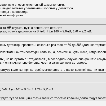
ловленную уносом окисленной фазы колонки.
, выделяемыми уплотнением колонки у детектора.
е воды и кислорода.
же ей комфортно.
то-то НЕ спутать нужно понять что есть что.
ах, то она держится на 8,7мВ. При 140 -- 9.0мВ, 170 -- 9,2 мВ.
жечь детектор, проснять несколько раз фон от 50 до 385 (дальше термос
максимальной температуры колонки, а, возможно, чуть ниже, когда колонк
ть", но не путать с "отдуваться", в последнем случае она фонит с каж
а, и он значительно больше, чем на заглушенном детекторе.
атуру колонки, при которой можно работать на конкретной партии газа-
7мВ. При 140 -- 9.0мВ, 170 -- 9,2 мВ.
будет, тут от толщины фазы зависит, толстые колонки долго будут гореть