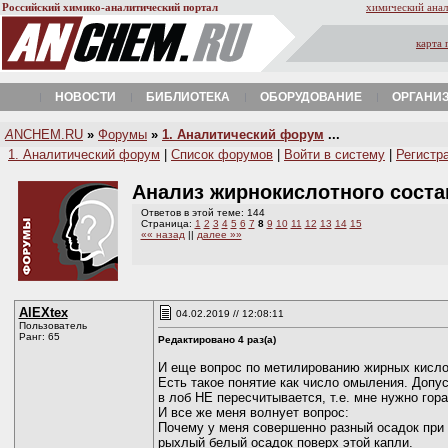
Российский химико-аналитический портал
химический анал
карта 
НОВОСТИ
БИБЛИОТЕКА
ОБОРУДОВАНИЕ
ОРГАНИ
A
NCHEM.RU
»
Форумы
»
1. Аналитический форум
...
1. Аналитический форум
|
Список форумов
|
Войти в систему
|
Регистр
Анализ жирнокислотного сост
Ответов в этой теме: 144
Страница:
1
2
3
4
5
6
7
8
9
10
11
12
13
14
15
«« назад
||
далее »»
AlEXtex
04.02.2019 // 12:08:11
Пользователь
Ранг: 65
Редактировано 4 раз(а)
И еще вопрос по метилированию жирных кисло
Есть такое понятие как число омыления. Допус
в лоб НЕ пересчитывается, т.е. мне нужно гор
И все же меня волнует вопрос:
Почему у меня совершенно разный осадок при и
рыхлый белый осадок поверх этой капли.