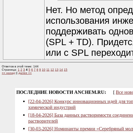
Нет. Но метод опре
использования инже
поддерживать однов
(SPL + TD). Придет
или с SPL переходи
Ответов в этой теме: 144
Страница:
1
2
3
4
5
6
7
8
9
10
11
12
13
14
15
«« назад
||
далее »»
ПОСЛЕДНИЕ НОВОСТИ ANCHEM.RU:
[
Все нов
[22-04-2026] Конкурс инновационных идей для то
химической индустрий
[18-04-2026] База данных растворимости соединен
растворителей
[30-03-2026] Номинанты премии «Серебряный мол