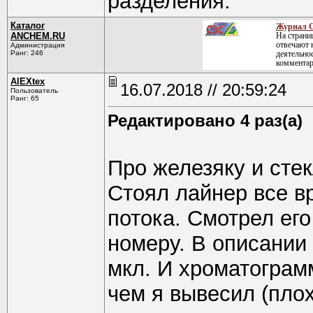
разделения.
Каталог
Журнал С
ANCHEM.RU
На страни
отвечают 
Администрация
Ранг: 246
деятельнос
комментар
AlEXtex
16.07.2018 // 20:59:24
Пользователь
Ранг: 65
Редактировано 4 раз(а)
Про железяку и сте
Стоял лайнер все вр
потока. Смотрел ег
номеру. В описании -
мкл. И хроматограм
чем я вывесил (плох