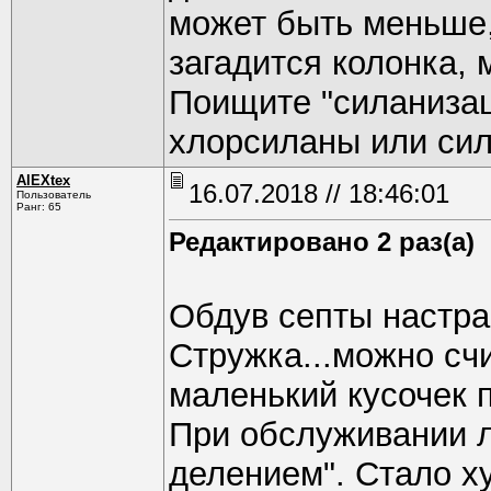
может быть меньше,
загадится колонка,
Поищите "силанизац
хлорсиланы или сил
AlEXtex
16.07.2018 // 18:46:01
Пользователь
Ранг: 65
Редактировано 2 раз(а)
Обдув септы настра
Стружка...можно счи
маленький кусочек 
При обслуживании л
делением". Стало ху