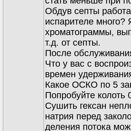
стать меньше при по
Обдув септы работае
испарителе много? 
хроматограммы, выг
т.д. от септы.
После обслуживани
Что у вас с воспро
времен удерживани
Какое ОСКО по 5 за
Попробуйте колоть 0
Сушить гексан неп
натрия перед закол
деления потока мож