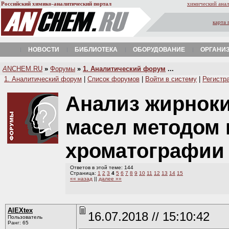
Российский химико-аналитический портал
химический анал
карта 
НОВОСТИ
БИБЛИОТЕКА
ОБОРУДОВАНИЕ
ОРГАНИ
A
NCHEM.RU
»
Форумы
»
1. Аналитический форум
...
1. Аналитический форум
|
Список форумов
|
Войти в систему
|
Регистр
Анализ жирноки
масел методом 
хроматографи
Ответов в этой теме: 144
Страница:
1
2
3
4
5
6
7
8
9
10
11
12
13
14
15
«« назад
||
далее »»
AlEXtex
16.07.2018 // 15:10:42
Пользователь
Ранг: 65