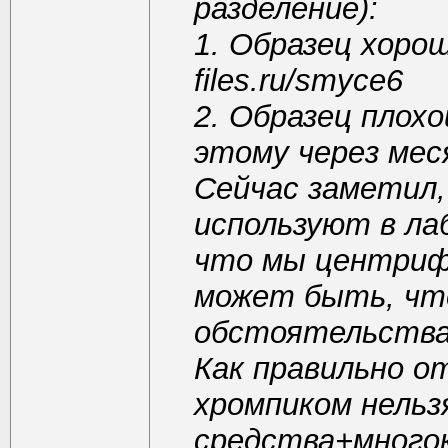
разделение):
1. Образец хорош
files.ru/smyce6
2. Образец плох
этому через месяц
Сейчас заметил,
используют в ла
что мы центрифу
может быть, что
обстоятельствах
Как правильно о
хромпиком нель
средства+много