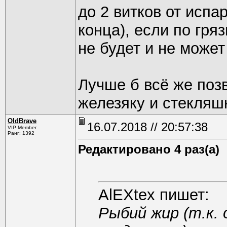
до 2 витков от испа
конца), если по гря
не будет и не может
Лучше б всё же позв
железяку и стекляш
OldBrave
16.07.2018 // 20:57:38
VIP Member
Ранг: 1392
Редактировано 4 раз(а)
AlEXtex пишет:
Рыбий жир (т.к.