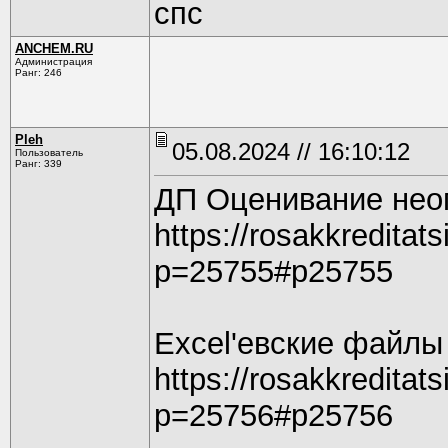
спс
ANCHEM.RU
Администрация
Ранг: 246
Pleh
05.08.2024 // 16:10:12
Пользователь
Ранг: 339
ДП Оценивание нео
https://rosakkreditat
p=25755#p25755
Excel'евские файлы
https://rosakkreditat
p=25756#p25756