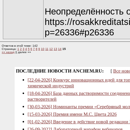
Неопределённость 
https://rosakkreditat
p=26336#p26336
Ответов в этой теме: 142
Страница:
1
2
3
4
5
6
7
8
9
10
11
12
13
14
15
«« назад
|| далее »»
ПОСЛЕДНИЕ НОВОСТИ ANCHEM.RU:
[
Все нов
[22-04-2026] Конкурс инновационных идей для то
химической индустрий
[18-04-2026] База данных растворимости соединен
растворителей
[30-03-2026] Номинанты премии «Серебряный мол
[15-03-2026] Премия имени М.С. Цвета 2026
[01-02-2026] Введение в действие новой редакции
[26-09-2022] Лабораторный марафон вебинаров