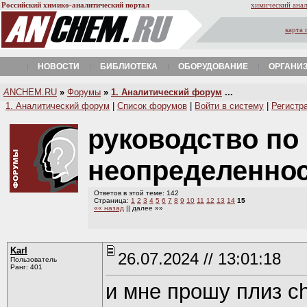
Российский химико-аналитический портал
химический анал
карта 
НОВОСТИ
БИБЛИОТЕКА
ОБОРУДОВАНИЕ
ОРГАНИ
A
NCHEM.RU
»
Форумы
»
1. Аналитический форум
...
1. Аналитический форум
|
Список форумов
|
Войти в систему
|
Регистр
руководство по
неопределенно
Ответов в этой теме: 142
Страница:
1
2
3
4
5
6
7
8
9
10
11
12
13
14
15
«« назад
|| далее »»
Karl
26.07.2024 // 13:01:18
Пользователь
Ранг: 401
и мне прошу плиз ch