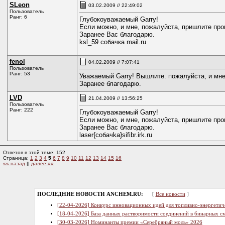
SLeon
03.02.2009 // 22:49:02
Пользователь
Ранг: 6
Глубокоуважаемый Garry!
Если можно, и мне, пожалуйста, пришлите про
Заранее Вас благодарю.
ksl_59 собачка mail.ru
fenol
04.02.2009 // 7:07:41
Пользователь
Ранг: 53
Уважаемый Garry! Вышлите. пожалуйста, и мне 
Заранее благодарю.
LVD
21.04.2009 // 13:56:25
Пользователь
Ранг: 222
Глубокоуважаемый Garry!
Если можно, и мне, пожалуйста, пришлите про
Заранее Вас благодарю.
laser{coбaчkа}sifibr.irk.ru
Ответов в этой теме: 152
Страница:
1
2
3
4
5
6
7
8
9
10
11
12
13
14
15
16
«« назад
||
далее »»
ПОСЛЕДНИЕ НОВОСТИ ANCHEM.RU:
[
Все новости
]
[22-04-2026] Конкурс инновационных идей для топливно-энергетич
[18-04-2026] База данных растворимости соединений в бинарных см
[30-03-2026] Номинанты премии «Серебряный моль» 2026