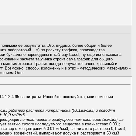
ь понимаю ее результаты. Это, видимо, более общая и более
ких лабораторий….») по расчету графика, производства
ски буквально переведены в таблицу Excel, ну еще использована
 основании расчета табличка строит сама график для общего
а миллиметровке. График всегда получается очень красивый и
нут. Возможно, способ, изложенный в этих «методических материалах»
ажением Олег.
.1:2.4-95 на нитраты. Рассейте, пожалуйста, мои сомнения.
0 см3 рабочего раствора нитрат-иона (0,01мг/см3) и доводят
0; 10,0 мг/дм3…
ентрация нитрат-ионов в градуировочном растворе (мг/дм3)…»
вует взятию сухого исследуемого вещества в количествах 0,001;
раствор с концентрацией 0.01 мг/см3, взяли этого раствора 0,1 см3,
шающих воздействий, выпаривают досуха и растворяют в 50 см3