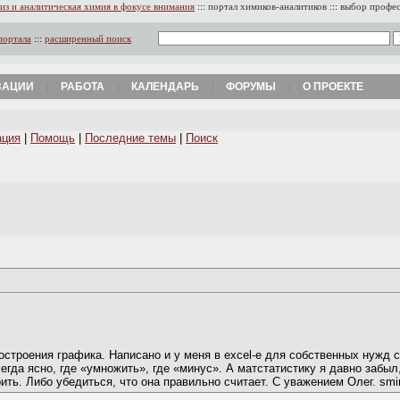
из и аналитическая химия в фокусе внимания
:::
портал химиков-аналитиков
:::
выбор профе
портала
:::
расширенный поиск
ЗАЦИИ
РАБОТА
КАЛЕНДАРЬ
ФОРУМЫ
О ПРОЕКТЕ
ация
|
Помощь
|
Последние темы
|
Поиск
остроения графика. Написано и у меня в exсel-е для собственных нужд
сегда ясно, где «умножить», где «минус». А матстатистику я давно забыл
ть. Либо убедиться, что она правильно считает. С уважением Олег. smirn