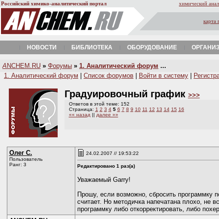
Российский химико-аналитический портал
химический анал
карта 
НОВОСТИ
БИБЛИОТЕКА
ОБОРУДОВАНИЕ
ОРГАНИ
A
NCHEM.RU
»
Форумы
»
1. Аналитический форум
...
1. Аналитический форум
|
Список форумов
|
Войти в систему
|
Регистр
Градуировочный график
>>>
Ответов в этой теме: 152
Страница:
1
2
3
4
5
6
7
8
9
10
11
12
13
14
15
16
«« назад
||
далее »»
Олег С.
24.02.2007 // 19:53:22
Пользователь
Ранг: 3
Редактировано 1 раз(а)
Уважаемый Garry!
Прошу, если возможно, сбросить программку п
считает. Но методичка напечатана плохо, не в
программку либо откорректировать, либо похери