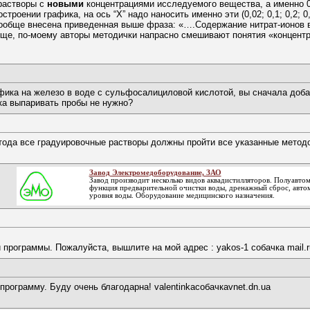
астворы с
новыми
концентрациями исследуемого вещества, а именно 0,02
троении графика, на ось “X” надо наносить именно эти (0,02; 0,1; 0,2; 0,
ообще внесена приведенная выше фраза: «….Содержание нитрат-ионов в раст
е, по-моему авторы методички напрасно смешивают понятия «концентрац
фика на железо в воде с сульфосалициловой кислотой, вы сначала доба
ка выпаривать пробы не нужно?
метода все градуировочные растворы должны пройти все указанные метод
Завод Электромедоборудование, ЗАО
Завод производит несколько видов аквадистилляторов. Полуавтом
функция предварительной очистки воды, дренажный сброс, авто
уровня воды. Оборудование медицинского назначения.
программы. Пожалуйста, вышлите на мой адрес : yakos-1 собачка mail.r
рограмму. Буду очень благодарна! valentinkaсобачкаvnet.dn.ua