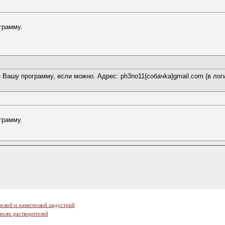
грамму.
Вашу программу, если можно. Адрес: ph3no11{coбaчkа}gmail.com (в логин
грамму.
еской и химической индустрий
есях растворителей