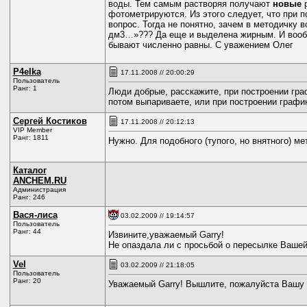
воды. Тем самым растворяя получают
новые
р
фотометрируются. Из этого следует, что при пос
вопрос. Тогда не понятно, зачем в методичку в
дм3…»??? Да еще и выделена жирным. И вообщ
бывают численно равны. С уважением Олег
P4elka
17.11.2008 // 20:00:29
Пользователь
Ранг: 1
Люди добрые, расскажите, при построении гра
потом выпариваете, или при построении графи
Сергей Костиков
17.11.2008 // 20:12:13
VIP Member
Ранг: 1811
Нужно. Для подобного (тупого, но внятного) 
Каталог
ANCHEM.RU
Администрация
Ранг: 246
Вася-лиса
03.02.2009 // 19:14:57
Пользователь
Ранг: 44
Извините,уважаемый Garry!
Не опаздала ли с просьбой о пересылке Вашей 
Vel
03.02.2009 // 21:18:05
Пользователь
Ранг: 20
Уважаемый Garry! Вышлите, пожалуйста Вашу п