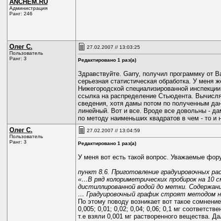
ANCHEM.RU
Администрация
Ранг: 246
Олег С.
27.02.2007 // 13:03:25
Пользователь
Ранг: 3
Редактировано 1 раз(а)
Здравствуйте. Garry, получил программку от В
серьезная статистическая обработка. У меня 
Нижегородской специализированной инспекции 
ссылка на распределение Стьюдента. Вычисляют
сведения, хотя дамы потом по полученным дан
линейный. Вот и все. Вроде все довольны - да
по методу наименьших квадратов в чем - то и
Олег С.
27.02.2007 // 13:04:59
Пользователь
Ранг: 3
Редактировано 1 раз(а)
У меня вот есть такой вопрос. Уважаемые фору
пункт 8.6. Приготовление градуировочных ра
«…В ряд колориметрических пробирок на 10 см3
дистиллированной водой до метки. Содержание
… Градуировочный график строят методом на
По этому поводу возникает вот такое сомнение
0,005; 0,01; 0,02; 0,04; 0,06; 0,1 мг соответ
т.е взяли 0,001 мг растворенного вещества. 