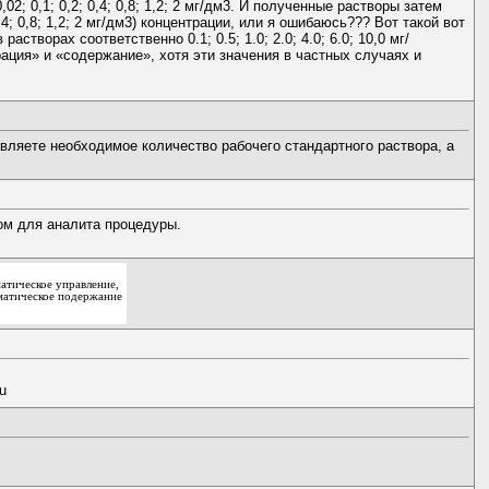
; 0,1; 0,2; 0,4; 0,8; 1,2; 2 мг/дм3. И полученные растворы затем
4; 0,8; 1,2; 2 мг/дм3) концентрации, или я ошибаюсь??? Вот такой вот
ворах соответственно 0.1; 0.5; 1.0; 2.0; 4.0; 6.0; 10,0 мг/
ия» и «содержание», хотя эти значения в частных случаях и
вляете необходимое количество рабочего стандартного раствора, а
ом для аналита процедуры.
атическое управление,
матическое подержание
u