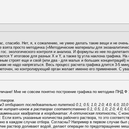
ас, спасибо. Нет, я, к сожалению, не умею делать такие вещи и не очен
же взята просто методичка («Методические материалы для экоаналитичес
гос. экологического контроля и анализа. И формулы из нее по-дилетант
ся Y итоговое для разных X и Y, а также tg угла наклона графика. На
ным строят еще и свой (или два - для малых и больших концентраций) н
мам не надо напрягаться. Весь процесс расчета графика длится 3-5 ми
 неточен, но контролирующий орган желает именно его применения. С ув
мчане! Мне не совсем понятно построение графика по методике ПНД Ф 14
створов.
 отбирают последовательно пипеткой 0.1; 0.5; 1.0; 2.0; 4.0; 6.0; 10,
 нитрат-ионов в растворах соответственно 0.1; 0.5; 1.0; 2.0; 4.0; 6.
именьших квадратов в координатах: А-оптическая плотность; С-конц
: Если взять указанные количества рабочего раствора, то это соответст
ственно в каждом случае отбора. Согласны? Например в первом случае был 
Далее раствор доливают водой, делают операции по предотвращению ме