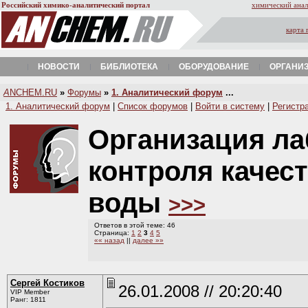
Российский химико-аналитический портал
химический анал
карта 
НОВОСТИ
БИБЛИОТЕКА
ОБОРУДОВАНИЕ
ОРГАНИ
A
NCHEM.RU
»
Форумы
»
1. Аналитический форум
...
1. Аналитический форум
|
Список форумов
|
Войти в систему
|
Регистр
Организация л
контроля качес
воды
>>>
Ответов в этой теме: 46
Страница:
1
2
3
4
5
«« назад
||
далее »»
Сергей Костиков
26.01.2008 // 20:20:40
VIP Member
Ранг: 1811