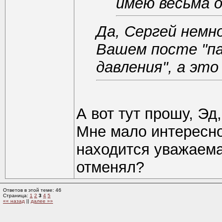
имею весьма 
Да, Сергей немн
Вашем посте "па
давления", а эт
А вот тут прошу, Эд
Мне мало интересно
находится уважаема
отменял?
Ответов в этой теме: 46
Страница:
1
2
3
4
5
«« назад
||
далее »»