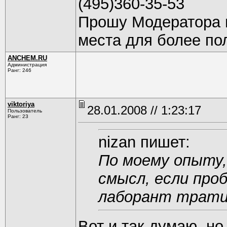
(495)360-35-53
Прошу Модератора н
места для более по
ANCHEM.RU
Администрация
Ранг: 246
viktoriya
28.01.2008 // 1:23:17
Пользователь
Ранг: 23
nizan пишет:
По моему опыту,
смысл, если проб
лаборант трати
Вот и так думаю, но