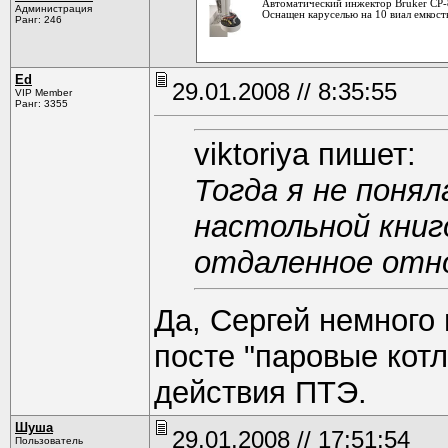
Автоматический инжектор Bruker CP-8
Администрация
Оснащен каруселью на 10 виал емкость
Ранг: 246
Ed
29.01.2008 // 8:35:55
VIP Member
Ранг: 3355
viktoriya пишет:
Тогда я не поня
настольной книг
отдаленное отн
Да, Сергей немного
посте "паровые котл
действия ПТЭ.
Шуша
29.01.2008 // 17:51:54
Пользователь