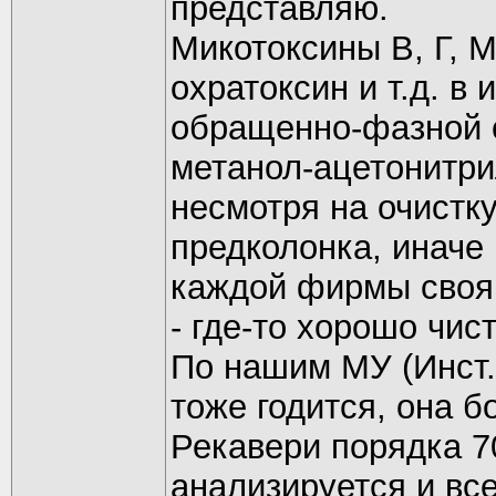
представляю.
Микотоксины В, Г, М
охратоксин и т.д. в
обращенно-фазной с
метанол-ацетонитрил
несмотря на очистк
предколонка, иначе 
каждой фирмы своя.
- где-то хорошо чис
По нашим МУ (Инст.
тоже годится, она б
Рекавери порядка 
анализируется и вс