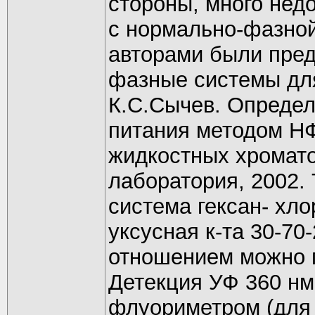
стороны, много нед
с нормально-фазной
авторами были пре
фазные системы для
К.С.Сычев. Определ
питания методом Н
жидкостных хромато
лаборатория, 2002. 
система гексан- хл
уксусная к-та 30-70
отношением можно п
Детекция УФ 360 нм
флуориметром (для а