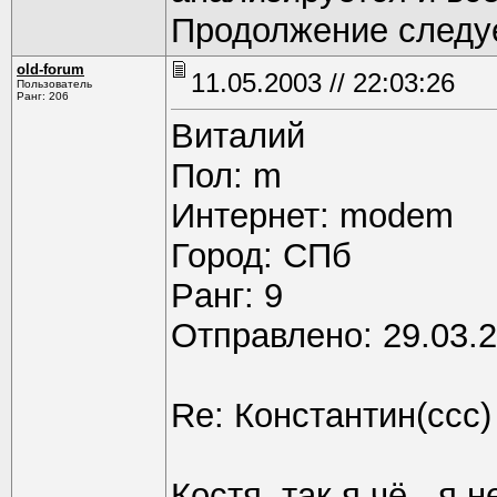
Продолжение следу
old-forum
11.05.2003 // 22:03:26
Пользователь
Ранг: 206
Виталий
Пол: m
Интернет: modem
Город: СПб
Pанг: 9
Отправлено: 29.03.2
Re: Константин(ссс)
Костя, так я чё - я 