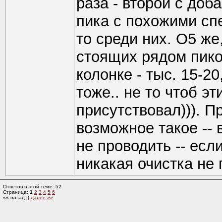
раза - второй с доб
пика с похожими сп
то среди них. О5 же
стоящих рядом пико
колонке - тыс. 15-20
тоже.. не то чтоб э
присутствовал))). Пр
возможное такое -- 
не проводить -- есл
никакая очистка не 
Ответов в этой теме: 52
Страница:
1
2
3
4
5
6
«« назад ||
далее »»