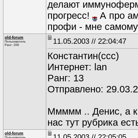
делают иммунофер
прогресс!
А про ам
профи - мне самому 
old-forum
11.05.2003 // 22:04:47
Пользователь
Ранг: 206
Константин(ссс)
Интернет: lan
Pанг: 13
Отправлено: 29.03.2
Ммммм .. Денис, а 
нас тут рубрика есть
old-forum
11.05.2003 // 22:05:05
Пользователь