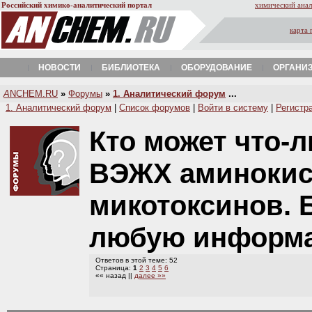
Российский химико-аналитический портал
химический анал
карта 
НОВОСТИ
БИБЛИОТЕКА
ОБОРУДОВАНИЕ
ОРГАНИ
A
NCHEM.RU
»
Форумы
»
1. Аналитический форум
...
1. Аналитический форум
|
Список форумов
|
Войти в систему
|
Регистр
Кто может что-л
ВЭЖХ аминокис
микотоксинов. 
любую информ
Ответов в этой теме: 52
Страница:
1
2
3
4
5
6
«« назад ||
далее »»