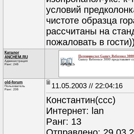
условий предколонка
чистоте образца гор
рассчитаны на станд
пожаловать в гости))
Каталог
Потенциостат Gamry Reference 3000
ANCHEM.RU
Gamry Reference 3000 представляет со
Администрация
Ранг: 246
old-forum
11.05.2003 // 22:04:16
Пользователь
Ранг: 206
Константин(ссс)
Интернет: lan
Pанг: 13
Отправлено: 29.03.2