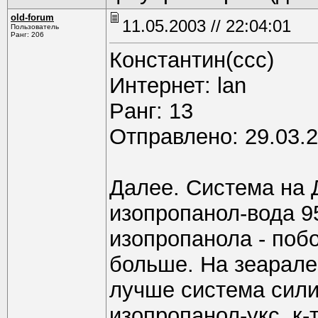
old-forum
11.05.2003 // 22:04:01
Пользователь
Ранг: 206
Константин(ссс)
Интернет: lan
Pанг: 13
Отправлено: 29.03.2
Далее. Система на Д
изопропанол-вода 9
изопропанола - поб
больше. На зеарал
лучше система сили
изопропанол-укс. к-