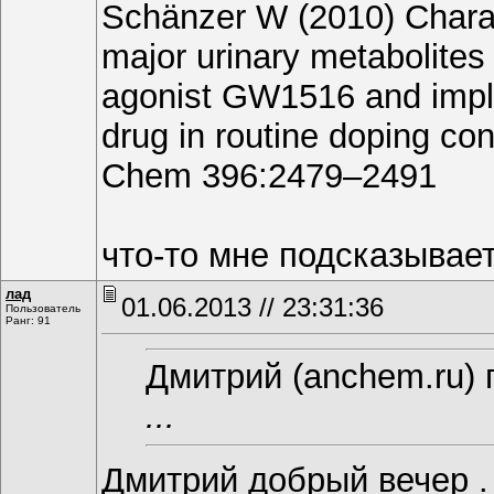
Schänzer W (2010) Charac
major urinary metabolites
agonist GW1516 and impl
drug in routine doping con
Chem 396:2479–2491
что-то мне подсказывает,
лад
01.06.2013 // 23:31:36
Пользователь
Ранг: 91
Дмитрий (anchem.ru) 
...
Дмитрий добрый вечер .