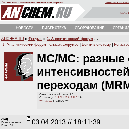
Российский химико-аналитический портал
химический анал
карта 
НОВОСТИ
БИБЛИОТЕКА
ОБОРУДОВАНИЕ
ОРГАНИ
A
NCHEM.RU
»
Форумы
»
1. Аналитический форум
...
1. Аналитический форум
|
Список форумов
|
Войти в систему
|
Регистр
МС/МС: разные
интенсивностей
переходам (MRM
Ответов в этой теме: 98
Страница:
1
2
3
4
5
6
7
8
9
10
«« назад
|| далее »»
лад
03.04.2013 // 18:11:39
Пользователь
Ранг: 91