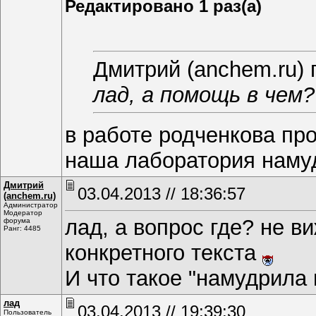
Редактировано 1 раз(а)
Дмитрий (anchem.ru) 
лад, а помощь в чем?
в работе родченкова про
наша лаборатория намуд
Дмитрий
03.04.2013 // 18:36:57
(anchem.ru)
Администратор
Модератор
лад, а вопрос где? не в
форума
Ранг: 4485
конкретного текста
И что такое "намудрила 
лад
03.04.2013 // 19:39:30
Пользователь