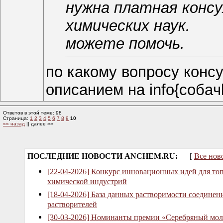
нужна платная конс
химических наук.
можете помочь.
по какому вопросу конс
описанием на info{coбaч
Ответов в этой теме: 98
Страница:
1
2
3
4
5
6
7
8
9
10
«« назад
|| далее »»
ПОСЛЕДНИЕ НОВОСТИ ANCHEM.RU:
[
Все нов
[22-04-2026] Конкурс инновационных идей для то
химической индустрий
[18-04-2026] База данных растворимости соединен
растворителей
[30-03-2026] Номинанты премии «Серебряный мол