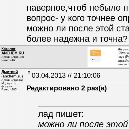
наверное,чтоб небыло п
вопрос- у кого точнее 
можно ли после этой ста
более надежна и точна?
Каталог
Журнал
ANCHEM.RU
"Журнал
наук (Р
Администрация
Ранг: 246
английс
направ
Дмитрий
03.04.2013 // 21:10:06
(anchem.ru)
Администратор
Модератор
Редактировано 2 раз(а)
форума
Ранг: 4485
лад пишет:
можно ли после это