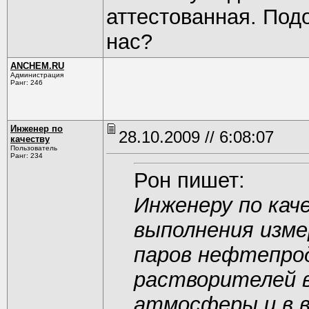
аттестованная. Под
нас?
ANCHEM.RU
Администрация
Ранг: 246
Инженер по
28.10.2009 // 6:08:07
качеству
Пользователь
Ранг: 234
Рон пишет:
Инженеру по кач
выполнения изме
паров нефтепрод
растворителей в
атмосферы и в в