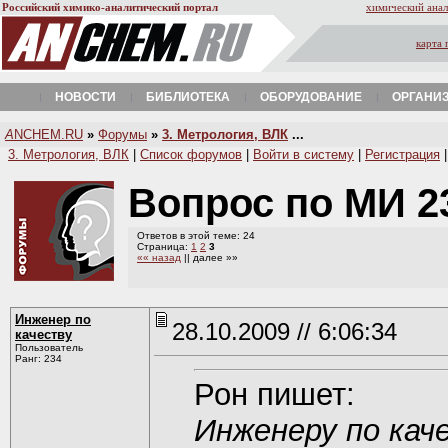
Российский химико-аналитический портал
химический анал
карта 
НОВОСТИ
БИБЛИОТЕКА
ОБОРУДОВАНИЕ
ОРГАНИ
A
NCHEM.RU
»
Форумы
»
3. Метрология, ВЛК
...
3. Метрология, ВЛК
|
Список форумов
|
Войти в систему
|
Регистрация
Вопрос по МИ 2
Ответов в этой теме: 24
Страница:
1
2
3
«« назад
|| далее »»
Инженер по
28.10.2009 // 6:06:34
качеству
Пользователь
Ранг: 234
Рон пишет:
Инженеру по кач