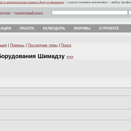
из и аналитическая химия в фокусе внимания
:::
портал химиков-аналитиков
:::
выбор профе
портала
:::
расширенный поиск
ЗАЦИИ
РАБОТА
КАЛЕНДАРЬ
ФОРУМЫ
О ПРОЕКТЕ
ация
|
Помощь
|
Последние темы
|
Поиск
оборудования Шимадзу
>>>