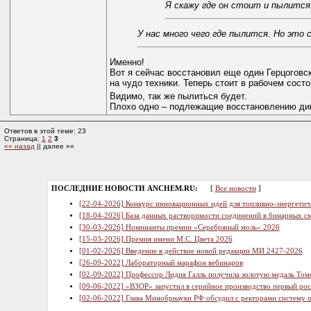
Я скажу где он стоит и пылится
У нас много чего где пылится. Но это 
Именно!
Вот я сейчас восстановил еще один Герцоговс
на чудо техники. Теперь стоит в рабочем сост
Видимо, так же пылиться будет.
Плохо одно – подлежащие восстановлению дива
Ответов в этой теме: 23
Страница:
1
2
3
«« назад
|| далее »»
ПОСЛЕДНИЕ НОВОСТИ ANCHEM.RU:
[
Все новости
]
[22-04-2026] Конкурс инновационных идей для топливно-энергетич
[18-04-2026] База данных растворимости соединений в бинарных см
[30-03-2026] Номинанты премии «Серебряный моль» 2026
[15-03-2026] Премия имени М.С. Цвета 2026
[01-02-2026] Введение в действие новой редакции МИ 2427-2026
[26-09-2022] Лабораторный марафон вебинаров
[02-09-2022] Профессор Лидия Галль получила золотую медаль Том
[09-06-2022] «ВЗОР» запустил в серийное производство первый ро
[02-06-2022] Глава Минобрнауки РФ обсудил с ректорами систему 