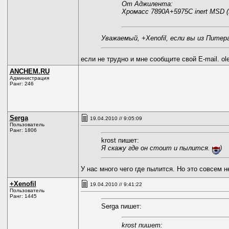
От Аджилента:
Хромасс 7890A+5975C inert MSD (
Уважаемый, +Xenofil, если вы из Пите
если не трудно и мне сообщите свой E-mail. ole
ANCHEM.RU
Администрация
Ранг: 246
Serga
19.04.2010 // 9:05:09
Пользователь
Ранг: 1806
krost пишет:
Я скажу где он стоит и пылится.
)
У нас много чего где пылится. Но это совсем не
+Xenofil
19.04.2010 // 9:41:22
Пользователь
Ранг: 1445
Serga пишет:
krost пишет: