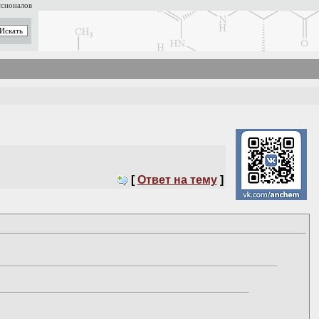
ссионалов
[
Ответ на тему
]