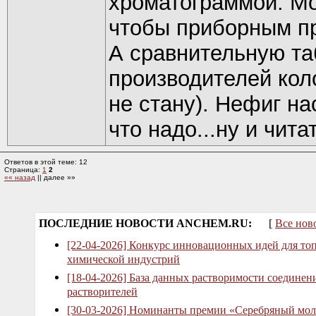
хроматограммой. М
чтобы приборным п
А сравнительную таб
производителей кол
не стану). Нефиг на
что надо...ну и читат
Ответов в этой теме: 12
Страница:
1
2
«« назад
|| далее »»
ПОСЛЕДНИЕ НОВОСТИ ANCHEM.RU:
[
Все нов
[22-04-2026] Конкурс инновационных идей для то
химической индустрий
[18-04-2026] База данных растворимости соединен
растворителей
[30-03-2026] Номинанты премии «Серебряный мол