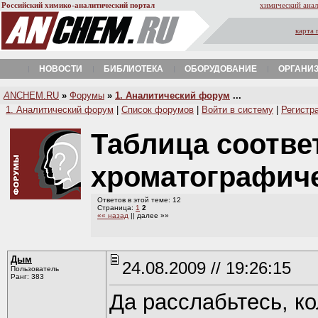
Российский химико-аналитический портал
химический анал
карта 
НОВОСТИ
БИБЛИОТЕКА
ОБОРУДОВАНИЕ
ОРГАНИ
A
NCHEM.RU
»
Форумы
»
1. Аналитический форум
...
1. Аналитический форум
|
Список форумов
|
Войти в систему
|
Регистр
Таблица соотве
хроматографич
Ответов в этой теме: 12
Страница:
1
2
«« назад
|| далее »»
Дым
24.08.2009 // 19:26:15
Пользователь
Ранг: 383
Да расслабьтесь, к