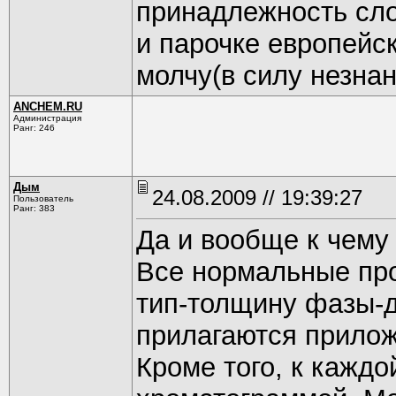
принадлежность слов
и парочке европейск
молчу(в силу незнани
ANCHEM.RU
Администрация
Ранг: 246
Дым
24.08.2009 // 19:39:27
Пользователь
Ранг: 383
Да и вообще к чему 
Все нормальные про
тип-толщину фазы-д
прилагаются прилож
Кроме того, к каждо