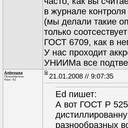
часто, как вы счита
в журнале контроля
(мы делали такие о
только соотсествует
ГОСТ 6709, как в не
У нас проходит акк
УНИИМа все подтве
Алёнушка
21.01.2008 // 9:07:35
Пользователь
Ранг: 52
Ed пишет:
А вот ГОСТ Р 525
дистиллированную
разнообразных во