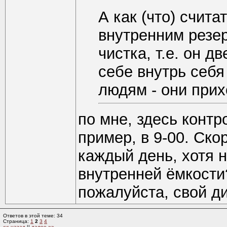
А как (что) счита
внутренним резер
чистка, т.е. он д
себе внутрь себя
людям - они прих
по мне, здесь контр
пример, в 9-00. Ско
каждый день, хотя 
внутренней ёмкости
пожалуйста, свой д
Ответов в этой теме: 34
Страница:
1
2
3
4
«« назад
||
далее »»