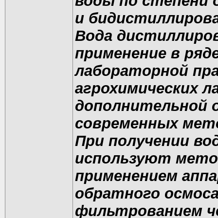
воды по степени 
и бидистиллиров
Вода дистиллиро
применение в ряд
лабораторной пра
агрохимических л
дополнительной о
современных мето
При получении во
используют метод
применением аппа
обратного осмоса
фильтрованием че