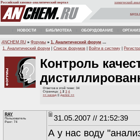
Российский химико-аналитический портал
химический анал
карта 
НОВОСТИ
БИБЛИОТЕКА
ОБОРУДОВАНИЕ
ОРГАНИ
A
NCHEM.RU
»
Форумы
»
1. Аналитический форум
...
1. Аналитический форум
|
Список форумов
|
Войти в систему
|
Регистр
Контроль качес
дистиллирован
Ответов в этой теме: 34
Страница:
1
2
3
4
«« назад
||
далее »»
RAY
31.05.2007 // 21:52:39
Пользователь
Ранг: 74
А у нас воду "аналиэ