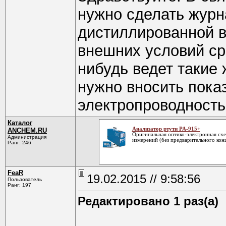
нужно сделать журн
дистиллированной в
внешних условий ср
нибудь ведет такие
нужно вносить пока
электропроводность 
Каталог
Анализатор ртути РА-915+
ANCHEM.RU
Оригинальная оптико-электронная схе
Администрация
измерений (без предварительного кон
Ранг: 246
FeaR
19.02.2015 // 9:58:56
Пользователь
Ранг: 197
Редактировано 1 раз(а)