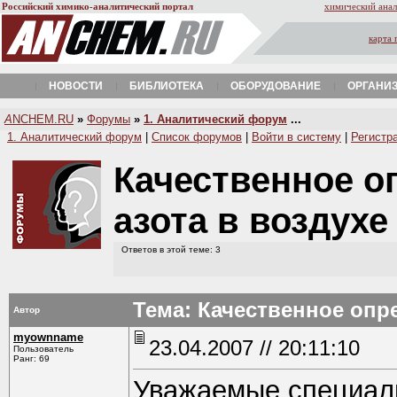
Российский химико-аналитический портал
химический анал
карта 
НОВОСТИ
БИБЛИОТЕКА
ОБОРУДОВАНИЕ
ОРГАНИ
A
NCHEM.RU
»
Форумы
»
1. Аналитический форум
...
1. Аналитический форум
|
Список форумов
|
Войти в систему
|
Регистр
Качественное о
азота в воздух
Ответов в этой теме: 3
Тема: Качественное опре
Автор
myownname
23.04.2007 // 20:11:10
Пользователь
Ранг: 69
Уважаемые специал