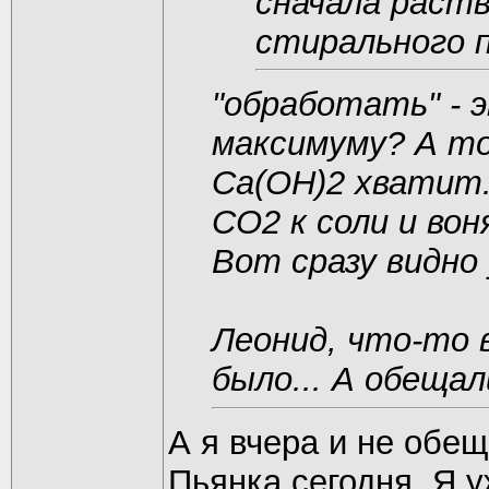
сначала раст
стирального 
"обработать" - 
максимуму? А то
Ca(OH)2 хватит.
CO2 к соли и вон
Вот сразу видно
Леонид, что-то 
было... А обещали
А я вчера и не обещ
Пьянка сегодня. Я 