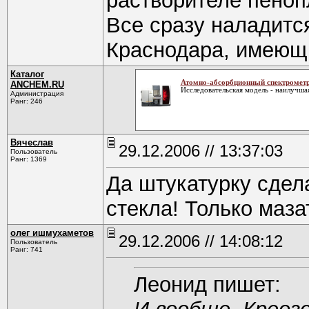
растворителе пеноп
Все сразу наладитс
Краснодара, имеющи
Каталог
Атомно-абсорбционный спектрометр
ANCHEM.RU
Исследовательская модель - наилучша
Администрация
Ранг: 246
Вячеслав
29.12.2006 // 13:37:03
Пользователь
Ранг: 1369
Да штукатурку сдел
стекла! Только маза
олег ишмухаметов
29.12.2006 // 14:08:12
Пользователь
Ранг: 741
Леонид пишет: