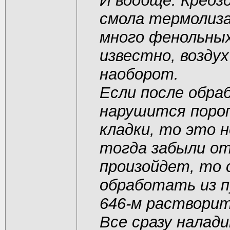
И вообще. Креоз
смола термолиз
много фенольных
известно, воздух
наоборот.
Если после обра
нарушится поро
кладки, то это 
тогда забыли от
произойдет, то 
обработать из п
646-м растворит
Все сразу налад