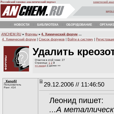
Российский химико-аналитический портал
химический анал
карта 
НОВОСТИ
БИБЛИОТЕКА
ОБОРУДОВАНИЕ
ОРГАНИ
A
NCHEM.RU
»
Форумы
»
4. Химический форум
...
4. Химический форум
|
Список форумов
|
Войти в систему
|
Регистраци
Удалить креозо
Ответов в этой теме: 27
Страница:
1
2
3
«« назад
|| далее »»
_Xenofil
29.12.2006 // 11:46:50
Пользователь
Ранг: 414
Леонид пишет:
...А металличес