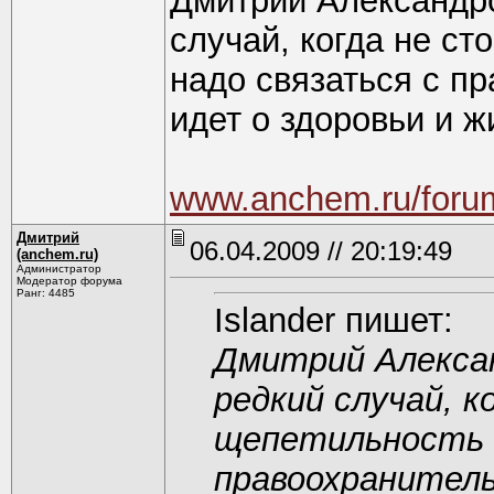
Дмитрий Александро
случай, когда не ст
надо связаться с п
идет о здоровьи и ж
www.anchem.ru/foru
Дмитрий
06.04.2009 // 20:19:49
(anchem.ru)
Администратор
Модератор форума
Ранг: 4485
Islander пишет:
Дмитрий Алекса
редкий случай, 
щепетильность и
правоохранитель