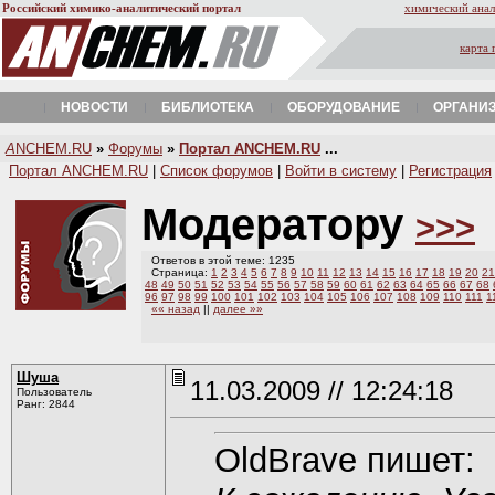
Российский химико-аналитический портал
химический анал
карта 
НОВОСТИ
БИБЛИОТЕКА
ОБОРУДОВАНИЕ
ОРГАНИ
A
NCHEM.RU
»
Форумы
»
Портал ANCHEM.RU
...
Портал ANCHEM.RU
|
Список форумов
|
Войти в систему
|
Регистрация
Модератору
>>>
Ответов в этой теме: 1235
Страница:
1
2
3
4
5
6
7
8
9
10
11
12
13
14
15
16
17
18
19
20
21
48
49
50
51
52
53
54
55
56
57
58
59
60
61
62
63
64
65
66
67
68
96
97
98
99
100
101
102
103
104
105
106
107
108
109
110
111
1
«« назад
||
далее »»
Шуша
11.03.2009 // 12:24:18
Пользователь
Ранг: 2844
OldBrave пишет: