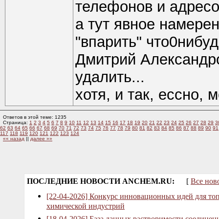
телефонов и адресов
а тут явное намере
"впарить" что0нибуд
Дмитрий Александр
удалить...
хотя, и так, ессно, 
Ответов в этой теме: 1235
Страница:
1
2
3
4
5
6
7
8
9
10
11
12
13
14
15
16
17
18
19
20
21
22
23
24
25
26
27
28
29
3
62
63
64
65
66
67
68
69
70
71
72
73
74
75
76
77
78
79
80
81
82
83
84
85
86
87
88
89
90
91
117
118
119
120
121
122
123
124
«« назад
||
далее »»
ПОСЛЕДНИЕ НОВОСТИ ANCHEM.RU:
[
Все нов
[22-04-2026] Конкурс инновационных идей для то
химической индустрий
[18-04-2026] База данных растворимости соединен