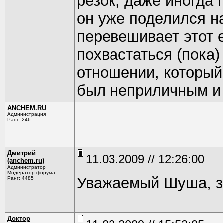
резок, даже иногда 
он уже поделился н
перевешивает этот е
похвастаться (пока)
отношении, который 
был неприличным и
ANCHEM.RU
Администрация
Ранг: 246
Дмитрий
11.03.2009 // 12:26:00
(anchem.ru)
Администратор
Модератор форума
Уважаемый Шуша, з
Ранг: 4485
Доктор