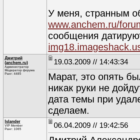
У меня, странным о
www.anchem.ru/foru
сообщения датирую
img18.imageshack.u
Дмитрий
19.03.2009 // 14:43:34
(anchem.ru)
Администратор
Модератор форума
Марат, это опять б
Ранг: 4485
никак руки не дойд
дата темы при удал
сделаем.
Islander
06.04.2009 // 19:42:56
VIP Member
Ранг: 1065