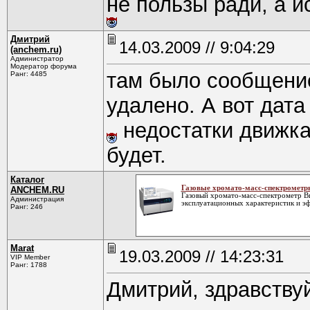
не пользы ради, а 
Дмитрий
14.03.2009 // 9:04:29
(anchem.ru)
Администратор
Модератор форума
там было сообщение
Ранг: 4485
удалено. А вот дат
недостатки движка.
будет.
Каталог
Газовые хромато-масс-спектрометр
ANCHEM.RU
Газовый хромато-масс-спектрометр B
Администрация
эксплуатационных характеристик и эф
Ранг: 246
Marat
19.03.2009 // 14:23:31
VIP Member
Ранг: 1788
Дмитрий, здравству