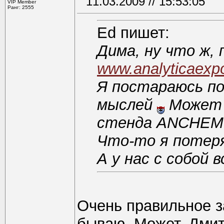
11.03.2009 // 15:53:05
VIP Member
Ранг: 2555
Ed пишет:
Дима, ну что ж,
www.analyticaexpo
Я постараюсь по
мыслей
Может 
стенда ANCHEM.
Что-то я потеря
А у нас с собой 
Очень правильное з
бываю. Может, Дмит