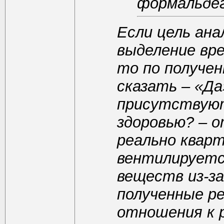
формальдег
Если цель ана
выделение вр
то по получе
сказать – «Д
присутствуют
здоровью? – о
реально квар
вентилируетс
веществ из-з
полученные р
отношения к 