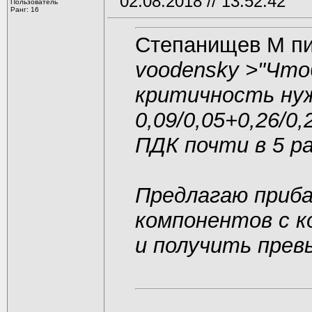
02.08.2018 // 13:52:42
Пользователь
Ранг: 16
Степанищев М п
voodensky >
"Что
критичность нуж
0,09/0,05+0,26/0
ПДК почти в 5 ра
Предлагаю приб
компонентов с к
и получить прев