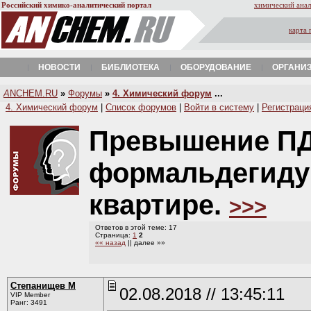
Российский химико-аналитический портал
химический анал
карта 
НОВОСТИ
БИБЛИОТЕКА
ОБОРУДОВАНИЕ
ОРГАНИ
A
NCHEM.RU
»
Форумы
»
4. Химический форум
...
4. Химический форум
|
Список форумов
|
Войти в систему
|
Регистраци
Превышение ПД
формальдегиду 
квартире.
>>>
Ответов в этой теме: 17
Страница:
1
2
«« назад
|| далее »»
Степанищев М
02.08.2018 // 13:45:11
VIP Member
Ранг: 3491