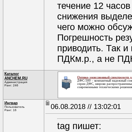
течение 12 часов
снижения выделе
чего можно обсу
Погрешность резу
приводить. Так и
ПДКм.р., а не ПД
Каталог
Оптико-эмиссионный спектрометр д
ANCHEM.RU
ДФС-500 – компактный надежный совр
Администрация
серии ДФС, широко распространенных
Ранг: 246
современными техническими решения
Ингвар
06.08.2018 // 13:02:01
Пользователь
Ранг: 16
tag пишет: