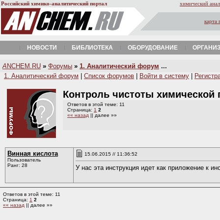
Российский химико-аналитический портал
химический анал
карта 
НОВОСТИ
БИБЛИОТЕКА
ОБОРУДОВАНИЕ
ОРГАНИ
A
NCHEM.RU
»
Форумы
»
1. Аналитический форум
...
1. Аналитический форум
|
Список форумов
|
Войти в систему
|
Регистр
Контроль чистоты химической
Ответов в этой теме: 11
Страница:
1
2
«« назад
|| далее »»
Винная кислота
15.06.2015 // 11:36:52
Пользователь
Ранг: 28
У нас эта инструкция идет как приложение к ин
Ответов в этой теме: 11
Страница:
1
2
«« назад
|| далее »»