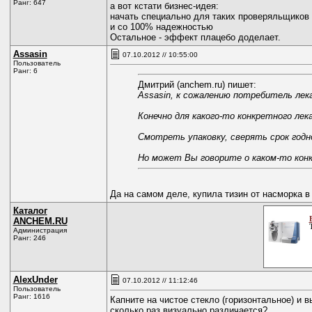
Ранг: 647
а вот кстати бизнес-идея:
начать специально для таких проверяльщиков 
и со 100% надежностью
Остальное - эффект плацебо доделает.
Assasin
07.10.2012 // 10:55:00
Пользователь
Ранг: 6
Дмитрий (anchem.ru) пишет:
Assasin, к сожалению потребитель лек
Конечно для какого-то конкретного ле
Смотреть упаковку, сверять срок год
Но может Вы говорите о каком-то кон
Да на самом деле, купила тизин от насморка в 
Каталог
ANCHEM.RU
Администрация
Ранг: 246
AlexUnder
07.10.2012 // 11:12:46
Пользователь
Ранг: 1616
Капните на чистое стекло (горизонтальное) и 
сколько раз визуально различается?