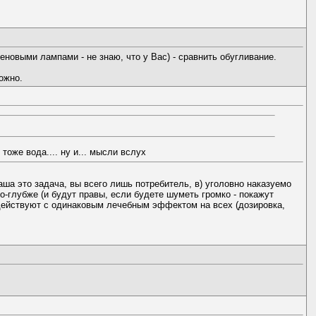
еновыми лампами - не знаю, что у Вас) - сравнить обугливание.
ожно.
тоже вода.... ну и... мысли вслух
ваша это задача, вы всего лишь потребитель, в) уголовно наказуемо
о-глубже (и будут правы, если будете шуметь громко - покажут
 действуют с одинаковым лечебным эффектом на всех (дозировка,