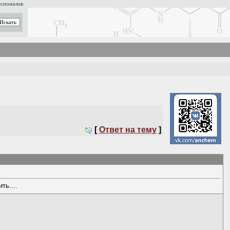
ссионалов
[
Ответ на тему
]
ть....