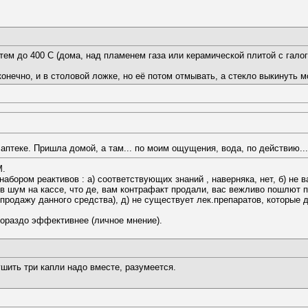
атем до 400 С (дома, над пламенем газа или керамической плитой с галог
конечно, и в столовой ложке, но её потом отмывать, а стекло выкинуть м
аптеке. Пришла домой, а там... по моим ощущения, вода, по действию... 
М.
набором реактивов : а) соответствующих знаний , наверняка, нет, б) не 
няв шум на кассе, что де, вам контрафакт продали, вас вежливо пошлют п
 продажу данного средства), д) не существует лек.препаратов, которые
 гораздо эффективнее (личное мнение).
шить три капли надо вместе, разумеется.