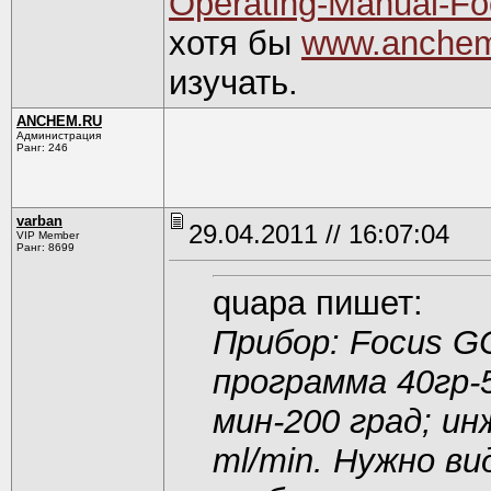
Operating-Manual-F
хотя бы
www.anchem
изучать.
ANCHEM.RU
Администрация
Ранг: 246
varban
29.04.2011 // 16:07:04
VIP Member
Ранг: 8699
quapa пишет:
Прибор: Focus G
программа 40гр-5
мин-200 град; ин
ml/min. Нужно ви