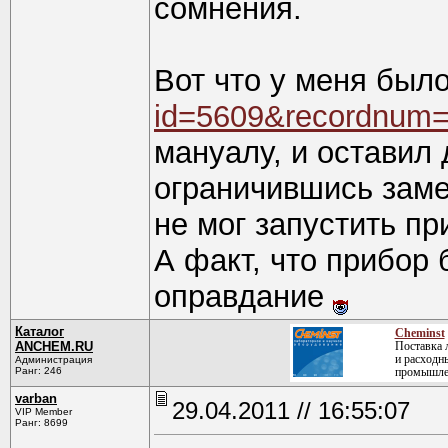
сомнения.
Вот что у меня было
id=5609&recordnum
мануалу, и оставил 
ограничившись заме
не мог запустить пр
А факт, что прибор 
оправдание
Каталог
Cheminst
ANCHEM.RU
Поставка 
и расходн
Администрация
Ранг: 246
промышле
varban
29.04.2011 // 16:55:07
VIP Member
Ранг: 8699