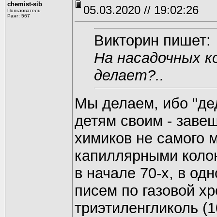
chemist-sib
05.03.2020 // 19:02:26
Пользователь
Ранг: 567
Викторин пишет:
На насадочных к
делает?..
Мы делаем, ибо "дед
детям своим - завещ
химиков не самого 
капиллярными колон
в начале 70-х, в од
писем по газовой х
триэтиленгликоль (1