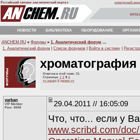
Российский химико-аналитический портал
химический анал
карта 
НОВОСТИ
БИБЛИОТЕКА
ОБОРУДОВАНИЕ
ОРГАНИ
A
NCHEM.RU
»
Форумы
»
1. Аналитический форум
...
1. Аналитический форум
|
Список форумов
|
Войти в систему
|
Регистр
хроматография
Ответов в этой теме: 31
Страница:
1
2
3
4
«« назад
||
далее »»
varban
29.04.2011 // 16:05:09
VIP Member
Ранг: 8699
Что, что... если у 
www.scribd.com/doc/