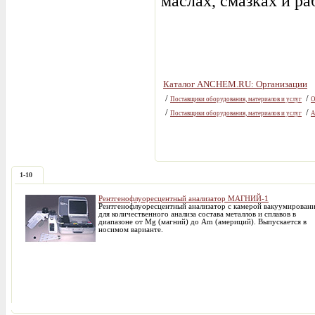
маслах, смазках и р
Каталог ANCHEM.RU: Организации
/
/
Поставщики оборудования, материалов и услуг
О
/
/
Поставщики оборудования, материалов и услуг
А
1-10
Рентгенофлуоресцентный анализатор МАГНИЙ-1
Рентгенофлуоресцентный анализатор с камерой вакуумирован
для количественного анализа состава металлов и сплавов в
диапазоне от Mg (магний) до Am (америций). Выпускается в
носимом варианте.