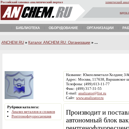
Российский химико-аналитический портал
химический анал
карта 
БИБЛИОТЕКА
ОБОРУДОВАНИЕ
ОРГАНИЗАЦИИ
РА
A
NCHEM.RU
»
Каталог ANCHEM.RU: Организации
» ...
Название: Южполиметалл-Холдинг, ЗА
Адрес: Москва, 117638, Варшавское ш
Телефоны: (499) 613-11-77
Факс: (499) 317-31-55
E-mail:
analizator@list.ru
Сайт:
www.analizator.ru
Рубрики каталога:
Производит и постав
Анализ металлов и сплавов
Рентгенофлуоресценция
автономный блок вак
рентгенофлуоресцент