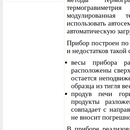
термогравиметри
модулированная 
использовать автосе
автоматическую загру
Прибор построен по
и недостатков такой
весы прибора р
расположены сверх
остается неподвиж
образца из тигля в
продув печи гори
продукты разлож
совпадает с напра
не вносит погрешно
В приборе реализов