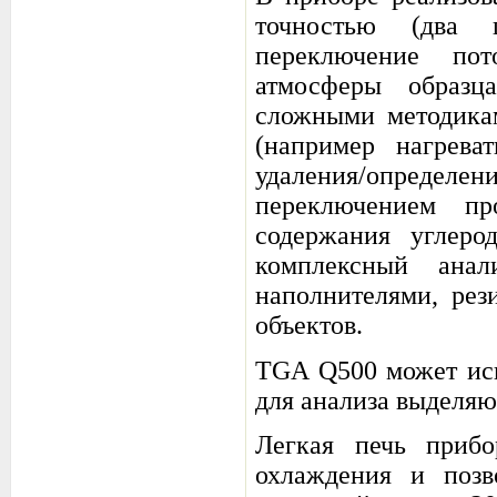
точностью (два 
переключение по
атмосферы образц
сложными методикам
(например нагрева
удаления/опреде
переключением пр
содержания углеро
комплексный ана
наполнителями, рез
объектов.
TGA Q500 может исп
для анализа выделяю
Легкая печь прибо
охлаждения и позв