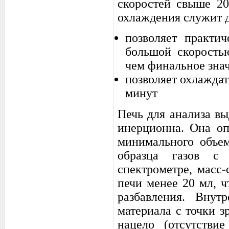
скоростей свыше 20
охлаждения служит 
позволяет практи
большой скоростью
чем финальное зна
позволяет охлаждат
минут
Печь для анализа в
инерционна. Она оп
минимального объе
образца газов с
спектрометре, масс
печи менее 20 мл, ч
разбавления. Внут
материала с точки 
нацело (отсутстви