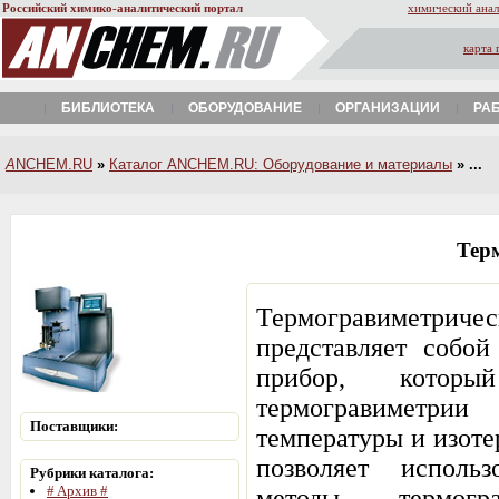
Российский химико-аналитический портал
химический анал
карта 
БИБЛИОТЕКА
ОБОРУДОВАНИЕ
ОРГАНИЗАЦИИ
РА
A
NCHEM.RU
»
Каталог ANCHEM.RU: Оборудование и материалы
» ...
Тер
Термогравиметриче
представляет собо
прибор, которы
термогравиметри
Поставщики:
температуры и изот
позволяет исполь
Рубрики каталога:
# Aрхив #
методы термогр