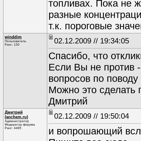
топливах. Пока не ж
разные концентраци
т.к. пороговые знач
winddim
02.12.2009 // 19:34:05
Пользователь
Ранг: 150
Спасибо, что отклик
Если Вы не против 
вопросов по поводу 
Можно это сделать 
Дмитрий
Дмитрий
02.12.2009 // 19:50:04
(anchem.ru)
Администратор
Модератор форума
и вопрошающий всле
Ранг: 4485