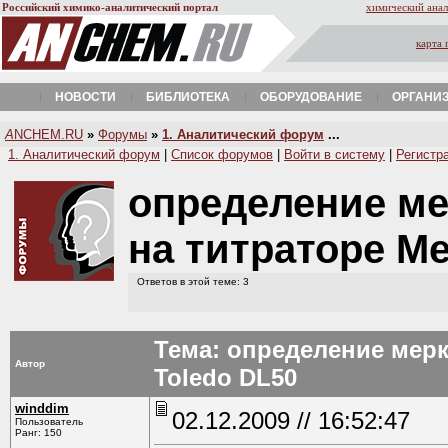
Российский химико-аналитический портал
химический анал
карта 
НОВОСТИ
БИБЛИОТЕКА
ОБОРУДОВАНИЕ
ОРГАНИ
A
NCHEM.RU
»
Форумы
»
1. Аналитический форум
...
1. Аналитический форум
|
Список форумов
|
Войти в систему
|
Регистр
определение м
на титраторе Me
Ответов в этой теме: 3
Тема: определение мерк
Автор
Toledo DL50
winddim
02.12.2009 // 16:52:47
Пользователь
Ранг: 150