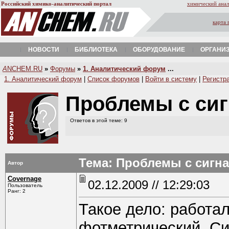
Российский химико-аналитический портал
химический анал
карта 
НОВОСТИ
БИБЛИОТЕКА
ОБОРУДОВАНИЕ
ОРГАНИ
A
NCHEM.RU
»
Форумы
»
1. Аналитический форум
...
1. Аналитический форум
|
Список форумов
|
Войти в систему
|
Регистр
Проблемы с си
Ответов в этой теме: 9
Тема: Проблемы с сигн
Автор
Covernage
02.12.2009 // 12:29:03
Пользователь
Ранг: 2
Такое дело: работал 
фотметрический. Сиг