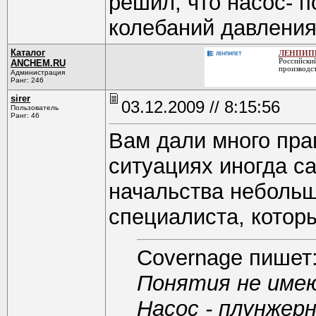
решил, что насос- 
колебаний давления
Каталог
ЛЕНПИПЕ
Российский
ANCHEM.RU
производст
Администрация
Ранг: 246
sirer
03.12.2009 // 8:15:56
Пользователь
Ранг: 46
Вам дали много пра
ситуациях иногда с
начальства небольш
специалиста, которы
Covernage пишет
Понятия не имею
Насос - плунжер