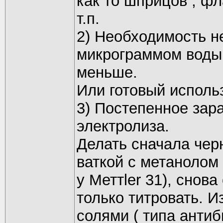
как то шприцов , фл
т.п.
2) Необходимость н
микрограммом воды
меньше.
Или готовый исполь
3) Постепенное зар
электролиза.
Делать сначала чер
ваткой с метанолом 
у Меттler 31), снов
только титровать. И
солями ( типа антиб