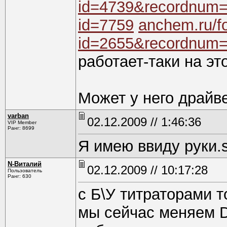
id=4739&recordnum
id=7759
anchem.ru/f
id=2655&recordnum
работает-таки на эт
Может у него драйв
varban
02.12.2009 // 1:46:36
VIP Member
Ранг: 8699
Я имею ввиду руки.sy
N-Виталий
02.12.2009 // 10:17:28
Пользователь
Ранг: 630
с Б\У титраторами 
мы сейчас меняем DL