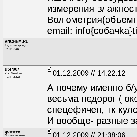
измерения влажност
Волюметрия(объемн.
email: info{coбaчkа}ti
ANCHEM.RU
Администрация
Ранг: 246
DSP007
01.12.2009 // 14:22:12
VIP Member
Ранг: 2228
А почему именно б/у
весьма недорог ( ок
спецефичен, тк кул
И вообще- разные за
qqwwee
01.12.2009 // 21:38:06
Пользователь