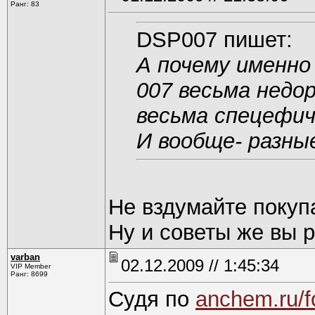
Ранг: 83
DSP007 пишет:
А почему именно
007 весьма недоро
весьма спецефич
И вообще- разны
Не вздумайте покупат
Ну и советы же вы р
varban
02.12.2009 // 1:45:34
VIP Member
Ранг: 8699
Судя по
anchem.ru/f