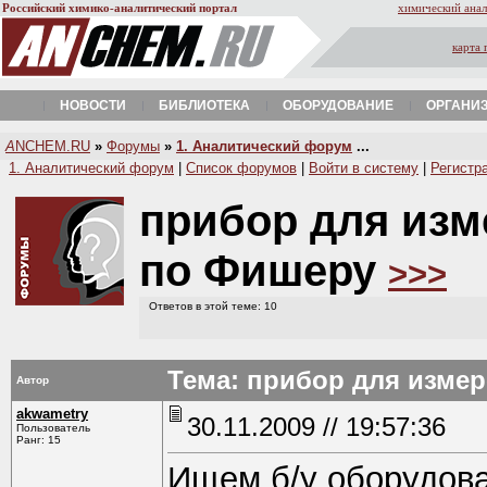
Российский химико-аналитический портал
химический анал
карта 
НОВОСТИ
БИБЛИОТЕКА
ОБОРУДОВАНИЕ
ОРГАНИ
A
NCHEM.RU
»
Форумы
»
1. Аналитический форум
...
1. Аналитический форум
|
Список форумов
|
Войти в систему
|
Регистр
прибор для изм
по Фишеру
>>>
Ответов в этой теме: 10
Тема: прибор для изме
Автор
akwametry
30.11.2009 // 19:57:36
Пользователь
Ранг: 15
Ищем б/у оборудова