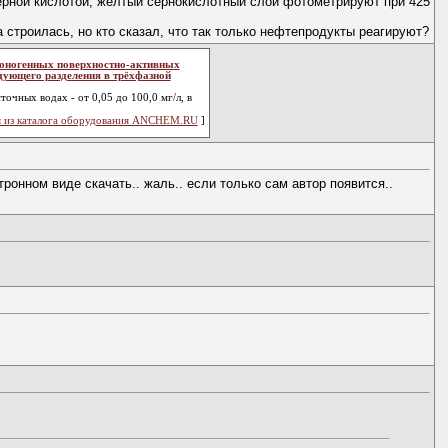
ерной кислотой, желтый сернокислотный слой фотометрируют при 425
 строилась, но кто сказал, что так только нефтепродукты реагируют?
ионогенных поверхностно-активных
дующего разделения в трёхфазной
чных водах - от 0,05 до 100,0 мг/л, в
 из каталога оборудования ANCHEM.RU
]
ронном виде скачать.. жаль.. если только сам автор появится..