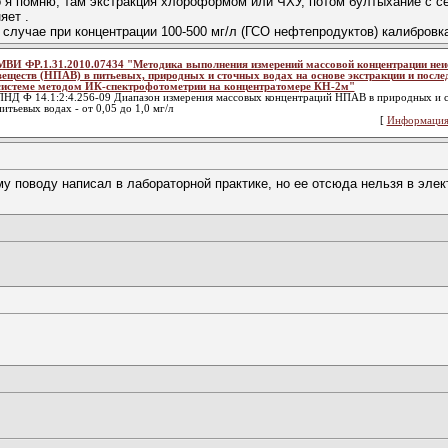
 я помню, там экстракция хлороформом или ЧХУ, потом бултыхание с с
яет .
 случае при концентрации 100-500 мг/л (ГСО нефтепродуктов) калибровка
МВИ ФР.1.31.2010.07434 "Методика выполнения измерений массовой концентрации не
веществ (НПАВ) в питьевых, природных и сточных водах на основе экстракции и после
системе методом ИК-спектрофотометрии на концентратомере КН-2м"
ПНД Ф 14.1:2:4.256-09 Диапазон измерения массовых концентраций НПАВ в природных и сто
питьевых водах - от 0,05 до 1,0 мг/л
[
Информация
 поводу написал в лабораторной практике, но ее отсюда нельзя в элект