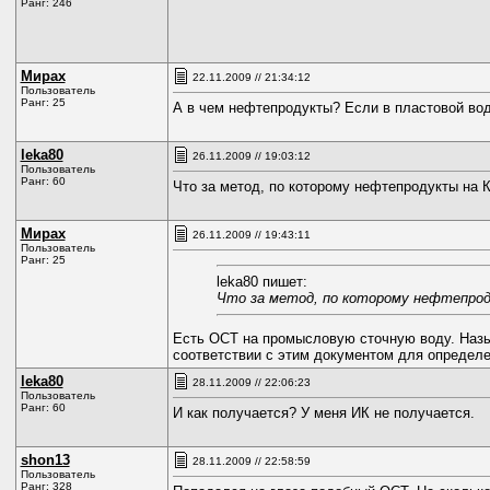
Ранг: 246
Мирах
22.11.2009 // 21:34:12
Пользователь
Ранг: 25
А в чем нефтепродукты? Если в пластовой вод
leka80
26.11.2009 // 19:03:12
Пользователь
Ранг: 60
Что за метод, по которому нефтепродукты на
Мирах
26.11.2009 // 19:43:11
Пользователь
Ранг: 25
leka80 пишет:
Что за метод, по которому нефтепро
Есть ОСТ на промысловую сточную воду. Назы
соответствии с этим документом для определ
leka80
28.11.2009 // 22:06:23
Пользователь
Ранг: 60
И как получается? У меня ИК не получается.
shon13
28.11.2009 // 22:58:59
Пользователь
Ранг: 328