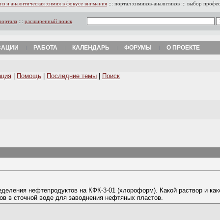
из и аналитическая химия в фокусе внимания
:::
портал химиков-аналитиков
:::
выбор профе
портала
:::
расширенный поиск
ЗАЦИИ
РАБОТА
КАЛЕНДАРЬ
ФОРУМЫ
О ПРОЕКТЕ
ация
|
Помощь
|
Последние темы
|
Поиск
еделения нефтепродуктов на КФК-3-01 (хлороформ). Какой раствор и ка
ов в сточной воде для заводнения нефтяных пластов.