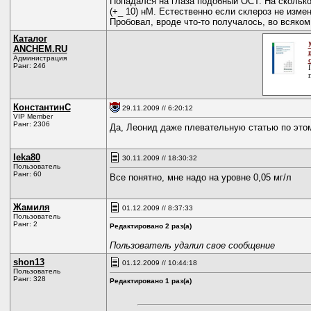
Попадался на глаза подобный ОСТ. На сколько
(+_ 10) нМ. Естественно если склероз не измен
Пробовал, вроде что-то получалось, во всяком
Каталог
ANCHEM.RU
Администрация
Ранг: 246
КонстантинС
29.11.2009 // 6:20:12
VIP Member
Ранг: 2306
Да, Леонид даже плевательную статью по этому
leka80
30.11.2009 // 18:30:32
Пользователь
Ранг: 60
Все понятно, мне надо на уровне 0,05 мг/л
Жамиля
01.12.2009 // 8:37:33
Пользователь
Ранг: 2
Редактировано 2 раз(а)
Пользователь удалил свое сообщение
shon13
01.12.2009 // 10:44:18
Пользователь
Ранг: 328
Редактировано 1 раз(а)