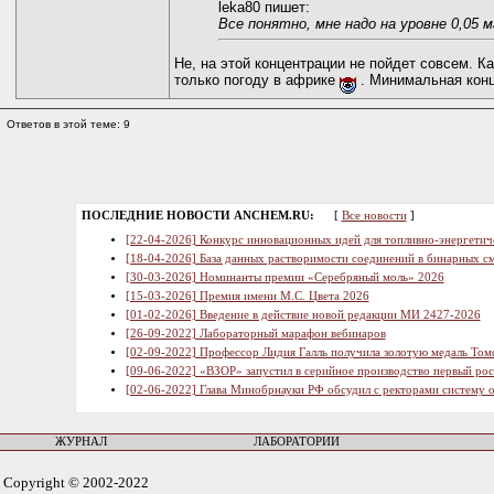
leka80 пишет:
Все понятно, мне надо на уровне 0,05 м
Не, на этой концентрации не пойдет совсем. К
только погоду в африке
. Минимальная конц
Ответов в этой теме: 9
ПОСЛЕДНИЕ НОВОСТИ ANCHEM.RU:
[
Все новости
]
[22-04-2026] Конкурс инновационных идей для топливно-энергетич
[18-04-2026] База данных растворимости соединений в бинарных см
[30-03-2026] Номинанты премии «Серебряный моль» 2026
[15-03-2026] Премия имени М.С. Цвета 2026
[01-02-2026] Введение в действие новой редакции МИ 2427-2026
[26-09-2022] Лабораторный марафон вебинаров
[02-09-2022] Профессор Лидия Галль получила золотую медаль Том
[09-06-2022] «ВЗОР» запустил в серийное производство первый ро
[02-06-2022] Глава Минобрнауки РФ обсудил с ректорами систему 
ЖУРНАЛ
ЛАБОРАТОРИИ
Copyright © 2002-2022