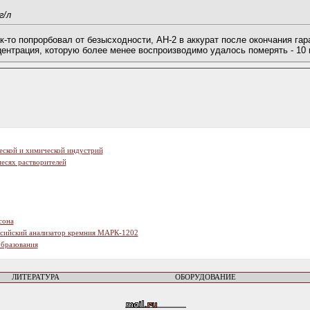
г/л
ак-то попрорбовал от безысходности, АН-2 в аккурат после окончания га
ентрация, которую более менее воспроизводимо удалось померять - 10 
еской и химической индустрий
есях растворителей
сона
ссийский анализатор кремния МАРК-1202
образования
ЛИТЕРАТУРА
ОБОРУДОВАНИЕ