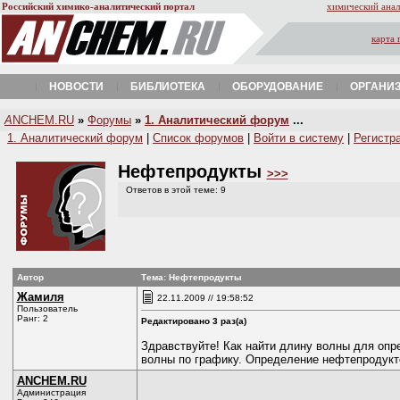
Российский химико-аналитический портал
химический анал
карта 
НОВОСТИ
БИБЛИОТЕКА
ОБОРУДОВАНИЕ
ОРГАНИ
A
NCHEM.RU
»
Форумы
»
1. Аналитический форум
...
1. Аналитический форум
|
Список форумов
|
Войти в систему
|
Регистр
Нефтепродукты
>>>
Ответов в этой теме: 9
Автор
Тема: Нефтепродукты
Жамиля
22.11.2009 // 19:58:52
Пользователь
Ранг: 2
Редактировано 3 раз(а)
Здравствуйте! Как найти длину волны для опр
волны по графику. Определение нефтепродукт
ANCHEM.RU
Администрация