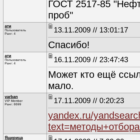
ГОСТ 2517-85 "Нефт
проб"
ати
13.11.2009 // 13:01:17
Пользователь
Ранг: 4
Спасибо!
ати
16.11.2009 // 23:47:43
Пользователь
Ранг: 4
Может кто ещё ссыл
мало.
varban
17.11.2009 // 0:20:23
VIP Member
Ранг: 8699
yandex.ru/yandsearc
text=методы+отбор
Ящерица