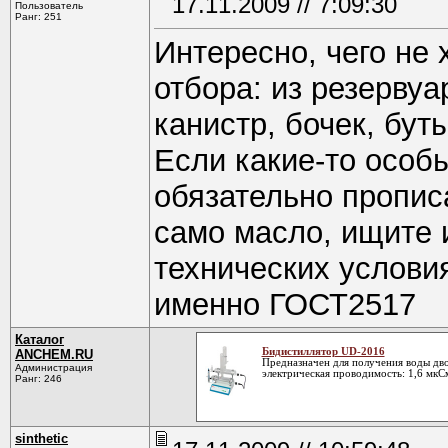
17.11.2009 // 7:09:30
Пользователь
Ранг: 251
Интересно, чего не
отбора: из резервуа
канистр, бочек, бу
Если какие-то особы
обязательно пропис
само масло, ищите 
технических услови
именно ГОСТ2517
Каталог
Бидистиллятор UD-2016
ANCHEM.RU
Предназначен для получения воды дво
Администрация
электрическая проводимость: 1,6 мкС
Ранг: 246
sinthetic