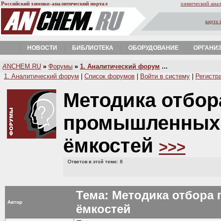
Российский химико-аналитический портал
химический анал
карта 
НОВОСТИ
БИБЛИОТЕКА
ОБОРУДОВАНИЕ
ОРГАНИ
A
NCHEM.RU
»
Форумы
»
1. Аналитический форум
...
1. Аналитический форум
|
Список форумов
|
Войти в систему
|
Регистр
Методика отбор
промышленных 
ёмкостей
>>>
Ответов в этой теме: 8
Тема: Методика отбора
Автор
ёмкостей