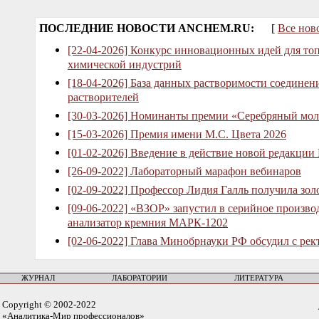
ПОСЛЕДНИЕ НОВОСТИ ANCHEM.RU:
[
Все нов
[22-04-2026] Конкурс инновационных идей для то
химической индустрий
[18-04-2026] База данных растворимости соединен
растворителей
[30-03-2026] Номинанты премии «Серебряный мол
[15-03-2026] Премия имени М.С. Цвета 2026
[01-02-2026] Введение в действие новой редакции
[26-09-2022] Лабораторный марафон вебинаров
[02-09-2022] Профессор Лидия Галль получила зо
[09-06-2022] «ВЗОР» запустил в серийное произв
анализатор кремния МАРК-1202
[02-06-2022] Глава Минобрнауки РФ обсудил с рек
ЖУРНАЛ
ЛАБОРАТОРИИ
ЛИТЕРАТУРА
Copyright © 2002-2022
«Аналитика-Мир профессионалов»