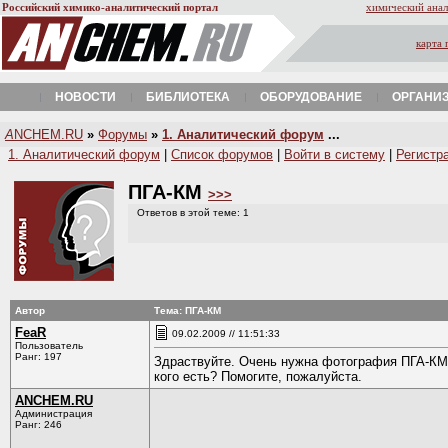
Российский химико-аналитический портал
химический анал
карта 
НОВОСТИ
БИБЛИОТЕКА
ОБОРУДОВАНИЕ
ОРГАНИ
A
NCHEM.RU
»
Форумы
»
1. Аналитический форум
...
1. Аналитический форум
|
Список форумов
|
Войти в систему
|
Регистр
ПГА-КМ
>>>
Ответов в этой теме: 1
Автор
Тема: ПГА-КМ
FeaR
09.02.2009 // 11:51:33
Пользователь
Ранг: 197
Здраствуйте. Очень нужна фотография ПГА-КМ 
кого есть? Помогите, пожалуйста.
ANCHEM.RU
Администрация
Ранг: 246