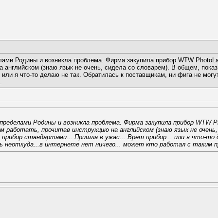
ами Родины и возникла проблема. Фирма закупила прибор WTW PhotoLab
а английском (знаю язык не очень, сидела со словарем). В общем, показ
. или я что-то делаю не так. Обратилась к поставщикам, ни фига не могут
.
 пределами Родины и возникла проблема. Фирма закупила прибор WTW P
 работать, прочитав инструкцию на английском (знаю язык не очень, 
 прибор стандартами... Пришла в ужас... Врет прибор... или я что-то
ть неоткуда...в интернете нет ничего... может кто работал с таким п