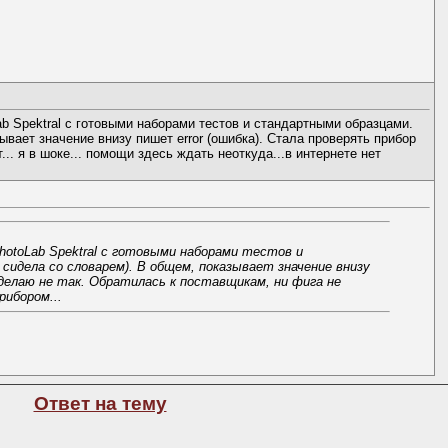
 Spektral с готовыми наборами тестов и стандартными образцами.
ывает значение внизу пишет error (ошибка). Стала проверять прибор
... я в шоке... помощи здесь ждать неоткуда...в интернете нет
hotoLab Spektral с готовыми наборами тестов и
сидела со словарем). В общем, показывает значение внизу
 делаю не так. Обратилась к поставщикам, ни фига не
рибором...
Ответ на тему