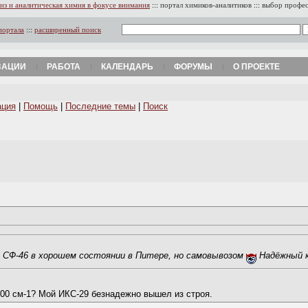
из и аналитическая химия в фокусе внимания
:::
портал химиков-аналитиков
:::
выбор профе
портала
:::
расширенный поиск
ЗАЦИИ
РАБОТА
КАЛЕНДАРЬ
ФОРУМЫ
О ПРОЕКТЕ
ация
|
Помощь
|
Последние темы
|
Поиск
 СФ-46 в хорошем состоянии в Питере, но самовывозом
Надёжный ка
000 см-1? Мой ИКС-29 безнадежно вышел из строя.