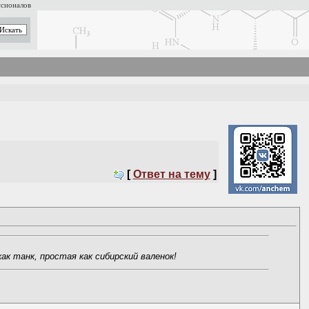
ссионалов
[
Ответ на тему
]
к танк, простая как сибирский валенок!