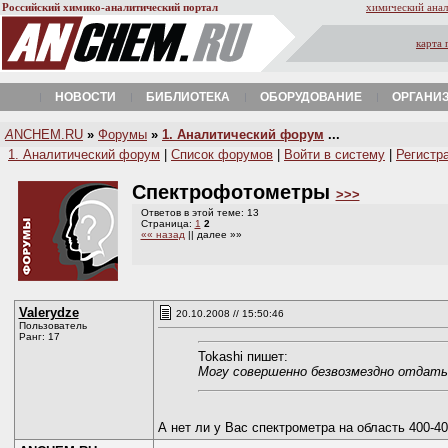
Российский химико-аналитический портал
химический анал
карта 
НОВОСТИ
БИБЛИОТЕКА
ОБОРУДОВАНИЕ
ОРГАНИ
A
NCHEM.RU
»
Форумы
»
1. Аналитический форум
...
1. Аналитический форум
|
Список форумов
|
Войти в систему
|
Регистр
Спектрофотометры
>>>
Ответов в этой теме: 13
Страница:
1
2
«« назад
|| далее »»
Valerydze
20.10.2008 // 15:50:46
Пользователь
Ранг: 17
Tokashi пишет:
Могу совершенно безвозмездно отдать
А нет ли у Вас спектрометра на область 400-4