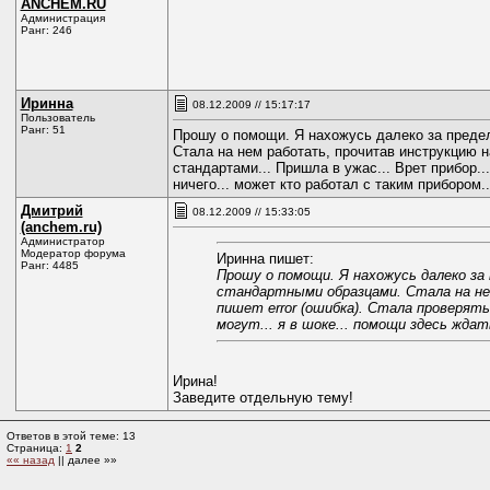
ANCHEM.RU
Администрация
Ранг: 246
Иринна
08.12.2009 // 15:17:17
Пользователь
Ранг: 51
Прошу о помощи. Я нахожусь далеко за предел
Стала на нем работать, прочитав инструкцию н
стандартами... Пришла в ужас... Врет прибор..
ничего... может кто работал с таким прибором..
Дмитрий
08.12.2009 // 15:33:05
(anchem.ru)
Администратор
Модератор форума
Иринна пишет:
Ранг: 4485
Прошу о помощи. Я нахожусь далеко за
стандартными образцами. Стала на нем
пишет error (ошибка). Стала проверять
могут... я в шоке... помощи здесь жда
Ирина!
Заведите отдельную тему!
Ответов в этой теме: 13
Страница:
1
2
«« назад
|| далее »»