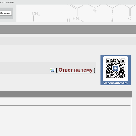
ссионалов
[
Ответ на тему
]