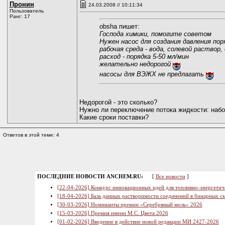
Пронин
24.03.2008 // 10:11:34
Пользователь
Ранг: 17
obsha пишет:
Господа химики, помогите советом
Нужен насос для создания давления поря
рабочая среда - вода, солевой раствор,
расход - порядка 5-50 мл/мин
желательно недорогой
насосы для ВЭЖХ не предлагать
Недорогой - это сколько?
Нужно ли переключение потока жидкости: набо
Какие сроки поставки?
Ответов в этой теме: 4
ПОСЛЕДНИЕ НОВОСТИ ANCHEM.RU:
[
Все новости
]
[22-04-2026] Конкурс инновационных идей для топливно-энергетич
[18-04-2026] База данных растворимости соединений в бинарных см
[30-03-2026] Номинанты премии «Серебряный моль» 2026
[15-03-2026] Премия имени М.С. Цвета 2026
[01-02-2026] Введение в действие новой редакции МИ 2427-2026