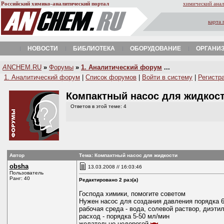
Российский химико-аналитический портал
химический анал
карта 
НОВОСТИ
БИБЛИОТЕКА
ОБОРУДОВАНИЕ
ОРГАНИ
A
NCHEM.RU
»
Форумы
»
1. Аналитический форум
...
1. Аналитический форум
|
Список форумов
|
Войти в систему
|
Регистр
Компактный насос для жидкос
Ответов в этой теме: 4
Автор
Тема: Компактный насос для жидкости
obsha
13.03.2008 // 16:03:46
Пользователь
Ранг: 40
Редактировано 2 раз(а)
Господа химики, помогите советом
Нужен насос для создания давления порядка 6
рабочая среда - вода, солевой раствор, диэтил
расход - порядка 5-50 мл/мин
желательно недорогой