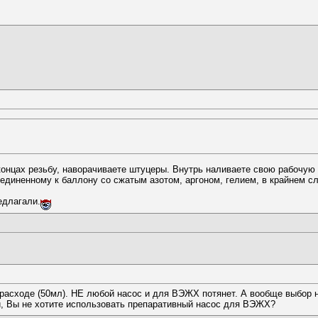
 концах резьбу, наворачиваете штуцеры. Внутрь наливаете свою рабочую
диненному к баллону со сжатым азотом, аргоном, гелием, в крайнем случ
едлагали.
расходе (50мл). НЕ любой насос и для ВЭЖХ потянет. А вообще выбор н
и, Вы не хотите использовать препаративный насос для ВЭЖХ?