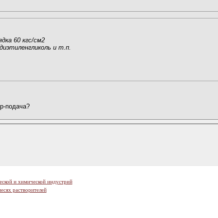
дка 60 кгс/см2
 диэтиленгликоль и т.п.
р-подача?
еской и химической индустрий
есях растворителей