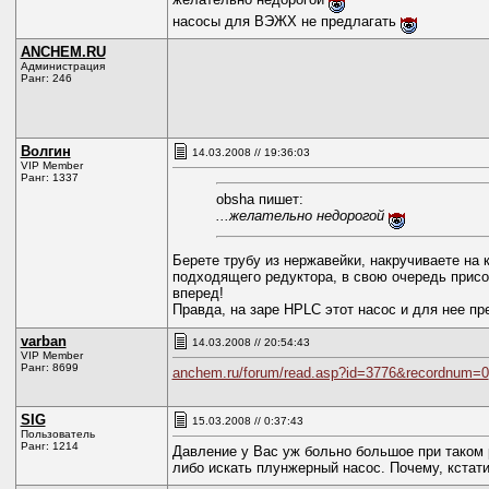
насосы для ВЭЖХ не предлагать
ANCHEM.RU
Администрация
Ранг: 246
Волгин
14.03.2008 // 19:36:03
VIP Member
Ранг: 1337
obsha пишет:
...желательно недорогой
Берете трубу из нержавейки, накручиваете на
подходящего редуктора, в свою очередь присое
вперед!
Правда, на заре HPLC этот насос и для нее пр
varban
14.03.2008 // 20:54:43
VIP Member
Ранг: 8699
anchem.ru/forum/read.asp?id=3776&recordnum=0
SIG
15.03.2008 // 0:37:43
Пользователь
Ранг: 1214
Давление у Вас уж больно большое при таком 
либо искать плунжерный насос. Почему, кстат