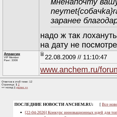
мненапочту ваш
neymet{coбaчkа}ra
заранее благода
надо ж так лоханутьс
на дату не посмотр
Апраксин
22.08.2009 // 11:10:47
VIP Member
Ранг: 3308
www.anchem.ru/foru
Ответов в этой теме: 12
Страница:
1
2
«« назад ||
далее »»
ПОСЛЕДНИЕ НОВОСТИ ANCHEM.RU:
[
Все нов
[22-04-2026] Конкурс инновационных идей для то