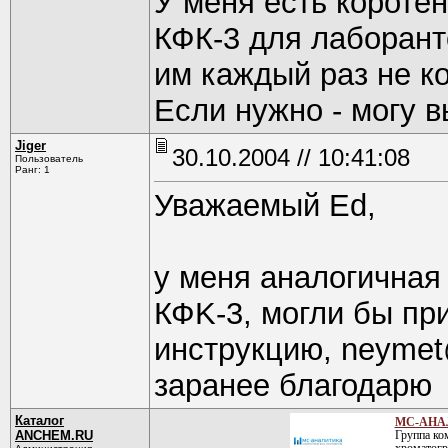
У меня есть короте
КФК-3 для лаборант
им каждый раз не к
Если нужно - могу в
Jiger
30.10.2004 // 10:41:08
Пользователь
Ранг: 1
Уважаемый Ed,
у меня аналогичная 
КФK-3, могли бы пр
инструкцию, neymet
заранее благодарю
Каталог
МС-АНАЛ
ANCHEM.RU
Группа к