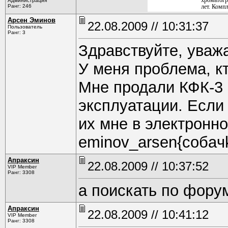
хроматогр
Администрация
Ранг: 246
лет. Комп
Арсен Эминов
22.08.2009 // 10:31:37
Пользователь
Ранг: 3
Здравствуйте, уваж
У меня проблема, кт
Мне продали КФК-3 
эксплуатации. Если 
их мне в электронн
eminov_arsen{coбaчk
Апраксин
22.08.2009 // 10:37:52
VIP Member
Ранг: 3308
а поискать по фору
Апраксин
22.08.2009 // 10:41:12
VIP Member
Ранг: 3308