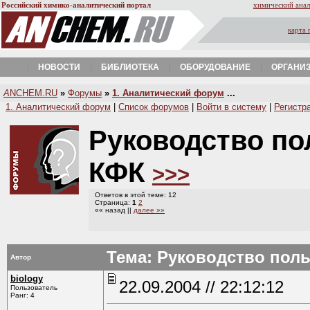
Российский химико-аналитический портал
химический анал
карта 
НОВОСТИ
БИБЛИОТЕКА
ОБОРУДОВАНИЕ
ОРГАНИ
A
NCHEM.RU
»
Форумы
»
1. Аналитический форум
...
1. Аналитический форум
|
Список форумов
|
Войти в систему
|
Регистр
Руководство по
КФК
>>>
Ответов в этой теме: 12
Страница:
1
2
«« назад ||
далее »»
Тема: Руководство пол
Автор
biology
22.09.2004 // 22:12:12
Пользователь
Ранг: 4