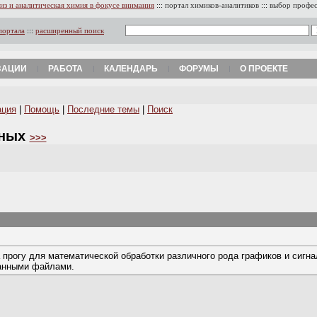
из и аналитическая химия в фокусе внимания
:::
портал химиков-аналитиков
:::
выбор профе
портала
:::
расширенный поиск
ЗАЦИИ
РАБОТА
КАЛЕНДАРЬ
ФОРУМЫ
О ПРОЕКТЕ
ация
|
Помощь
|
Последние темы
|
Поиск
нных
>>>
прогу для математической обработки различного рода графиков и сигнал
ванными файлами.