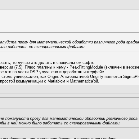
луйста прогу для математической обработки различного рода график
было работать со сканированными файлами.
овать, то лучше это делать в специальном софте.
й версии (7.5). Плюс плагины к нему - PeakFittingModule (включен в версие
 кое-что по части DSP улучшено и доработан интерфейс.
 столь универсален, как Origin. Альтернативой Origin'у является SigmaP
 простой коммуникации с Matlab'ом и Mathematica'ой.
е пожалуйста прогу для математической обработки различного рода 
тобы в ней можно было работать со сканированными файлами.
до оцифровать, то лучше это делать в специальном софте.