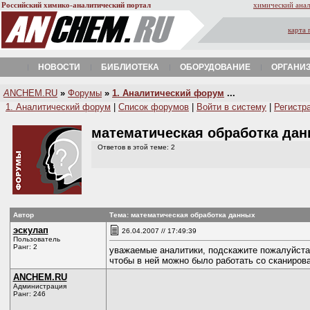
Российский химико-аналитический портал
химический анал
карта 
НОВОСТИ
БИБЛИОТЕКА
ОБОРУДОВАНИЕ
ОРГАНИ
A
NCHEM.RU
»
Форумы
»
1. Аналитический форум
...
1. Аналитический форум
|
Список форумов
|
Войти в систему
|
Регистр
математическая обработка да
Ответов в этой теме: 2
Автор
Тема: математическая обработка данных
эскулап
26.04.2007 // 17:49:39
Пользователь
Ранг: 2
уважаемые аналитики, подскажите пожалуйста 
чтобы в ней можно было работать со сканиро
ANCHEM.RU
Администрация
Ранг: 246