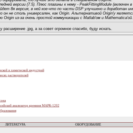
оследней версии (7.5). Плюс плагины к нему - PeakFittingModule (включен 
выйдет 8я версия, в ней кое-что по части DSP улучшено и доработан и
о он не столь универсален, как Origin. Альтернативой Origin'у являет
 Origin из-за очень простой коммуникации с Matlab'ом и Mathematica'ой.
 расширение .jpg, а за совет огромное спасибо, буду искать.
еской и химической индустрий
есях растворителей
сона
ссийский анализатор кремния МАРК-1202
образования
ЛИТЕРАТУРА
ОБОРУДОВАНИЕ