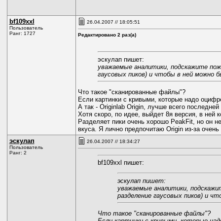
bf109xxl
26.04.2007 // 18:05:51
Пользователь
Ранг: 1727
Редактировано 2 раз(а)
эскулап пишет:
уважаемые аналитики, подскажите пожа
гаусовых пиков) и чтобы в ней можно 
Что такое "сканированные файлы"?
Если картинки с кривыми, которые надо оцифр
А так - Originlab Origin, лучше всего последне
Хотя скоро, по идее, выйдет 8я версия, в ней
Разделяет пики очень хорошо PeakFit, но он не
вкуса. Я лично предпочитаю Origin из-за очень
эскулап
26.04.2007 // 18:34:27
Пользователь
Ранг: 2
bf109xxl пишет:
эскулап пишет:
уважаемые аналитики, подскажит
разделение гаусовых пиков) и ч
Что такое "сканированные файлы"?
Если картинки с кривыми, которые на