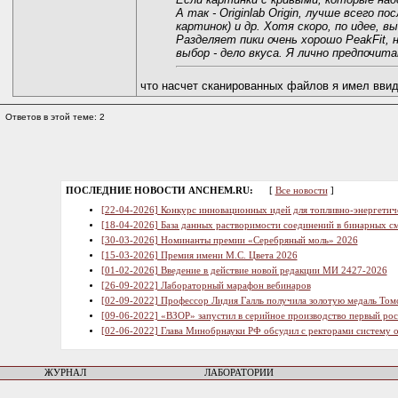
А так - Originlab Origin, лучше всего п
картинок) и др. Хотя скоро, по идее, 
Разделяет пики очень хорошо PeakFit, н
выбор - дело вкуса. Я лично предпочитаю
что насчет сканированных файлов я имел ввиду
Ответов в этой теме: 2
ПОСЛЕДНИЕ НОВОСТИ ANCHEM.RU:
[
Все новости
]
[22-04-2026] Конкурс инновационных идей для топливно-энергетич
[18-04-2026] База данных растворимости соединений в бинарных см
[30-03-2026] Номинанты премии «Серебряный моль» 2026
[15-03-2026] Премия имени М.С. Цвета 2026
[01-02-2026] Введение в действие новой редакции МИ 2427-2026
[26-09-2022] Лабораторный марафон вебинаров
[02-09-2022] Профессор Лидия Галль получила золотую медаль Том
[09-06-2022] «ВЗОР» запустил в серийное производство первый ро
[02-06-2022] Глава Минобрнауки РФ обсудил с ректорами систему 
ЖУРНАЛ
ЛАБОРАТОРИИ