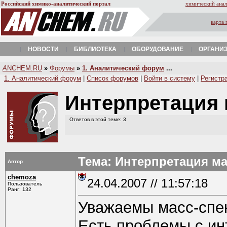
Российский химико-аналитический портал
химический анал
карта 
НОВОСТИ
БИБЛИОТЕКА
ОБОРУДОВАНИЕ
ОРГАНИ
A
NCHEM.RU
»
Форумы
»
1. Аналитический форум
...
1. Аналитический форум
|
Список форумов
|
Войти в систему
|
Регистр
Интерпретация 
Ответов в этой теме: 3
Тема: Интерпретация ма
Автор
chemoza
24.04.2007 // 11:57:18
Пользователь
Ранг: 132
Уважаемы масс-спек
Есть проблемы с ин