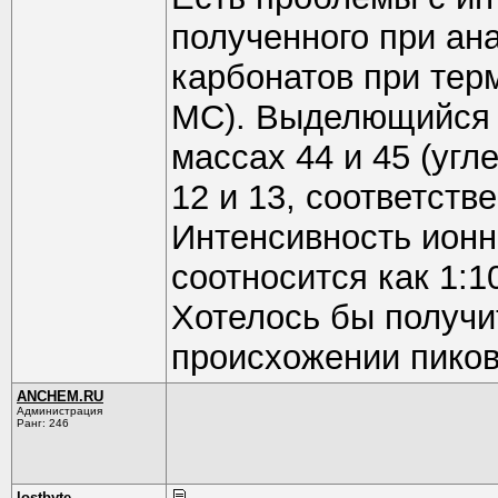
полученного при ан
карбонатов при тер
МС). Выделющийся у
массах 44 и 45 (угл
12 и 13, соответстве
Интенсивность ионно
соотносится как 1:1
Хотелось бы получи
происхожении пиков 
ANCHEM.RU
Администрация
Ранг: 246
lostbyte