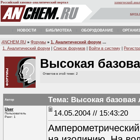
Российский химико-аналитический портал
химический анал
карта 
НОВОСТИ
БИБЛИОТЕКА
ОБОРУДОВАНИЕ
ОРГАНИ
A
NCHEM.RU
»
Форумы
»
1. Аналитический форум
...
1. Аналитический форум
|
Список форумов
|
Войти в систему
|
Регистр
Высокая базов
Ответов в этой теме: 2
Тема: Высокая базовая
Автор
User
14.05.2004 // 15:43:20
Пользователь
Ранг: 1
Амперометрический 
на изолинию. На вод