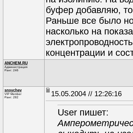
буфер добавляю, то 
Раньше все было но
насколько на показ
электропроводность 
концентрации и сос
ANCHEM.RU
Администрация
Ранг: 246
snsychev
15.05.2004 // 12:26:16
VIP Member
Ранг: 282
User пишет:
Амперометричес