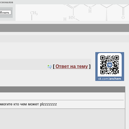
ссионалов
[
Ответ на тему
]
могите кто чем может plzzzzzzz