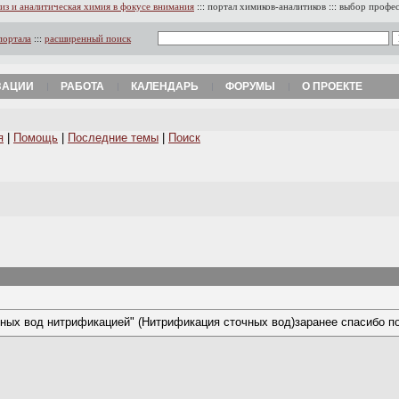
из и аналитическая химия в фокусе внимания
:::
портал химиков-аналитиков
:::
выбор профе
портала
:::
расширенный поиск
ЗАЦИИ
РАБОТА
КАЛЕНДАРЬ
ФОРУМЫ
О ПРОЕКТЕ
я
|
Помощь
|
Последние темы
|
Поиск
чных вод нитрификацией" (Нитрификация сточных вод)заранее спасибо по