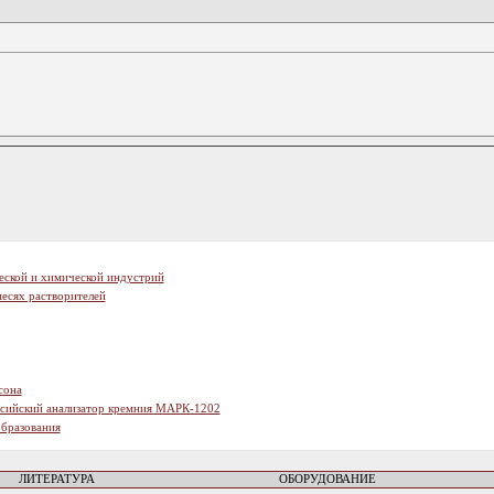
еской и химической индустрий
есях растворителей
сона
ссийский анализатор кремния МАРК-1202
образования
ЛИТЕРАТУРА
ОБОРУДОВАНИЕ