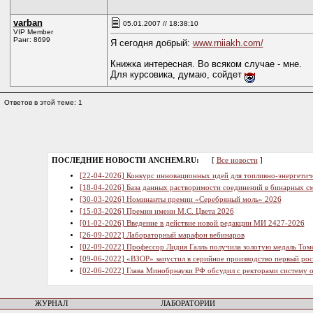
varban
05.01.2007 // 18:38:10
VIP Member
Ранг: 8699
Я сегодня добрый:
www.rniiakh.com/
Книжка интересная. Во всяком случае - мне.
Для курсовика, думаю, сойдет
Ответов в этой теме: 1
ПОСЛЕДНИЕ НОВОСТИ ANCHEM.RU:
[
Все новости
]
[22-04-2026] Конкурс инновационных идей для топливно-энергетич
[18-04-2026] База данных растворимости соединений в бинарных см
[30-03-2026] Номинанты премии «Серебряный моль» 2026
[15-03-2026] Премия имени М.С. Цвета 2026
[01-02-2026] Введение в действие новой редакции МИ 2427-2026
[26-09-2022] Лабораторный марафон вебинаров
[02-09-2022] Профессор Лидия Галль получила золотую медаль Том
[09-06-2022] «ВЗОР» запустил в серийное производство первый ро
[02-06-2022] Глава Минобрнауки РФ обсудил с ректорами систему 
ЖУРНАЛ
ЛАБОРАТОРИИ