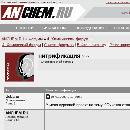
Российский химико-аналитический портал
химический анал
карта 
НОВОСТИ
БИБЛИОТЕКА
ОБОРУДОВАНИЕ
ОРГАНИ
A
NCHEM.RU
»
Форумы
»
4. Химический форум
...
4. Химический форум
|
Список форумов
|
Войти в систему
|
Регистраци
нитрификация
>>>
Ответов в этой теме: 1
Автор
Тема: нитрификация
Uebano
05.01.2007 // 17:36:48
Пользователь
Ранг: 1
У меня курсовой проект на тему :"Очистка сто
ANCHEM.RU
Администрация
Ранг: 246