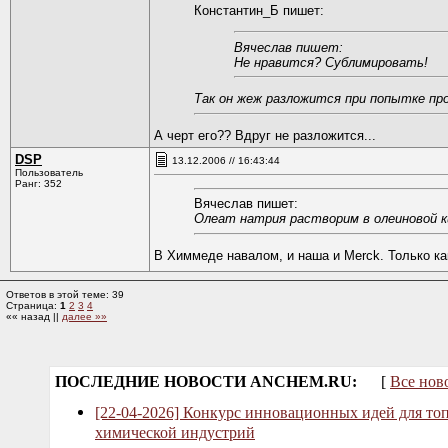
Константин_Б пишет:
Вячеслав пишет:
Не нравится? Сублимировать!
Так он жеж разложится при попытке про
А черт его?? Вдруг не разложится...
DSP
13.12.2006 // 16:43:44
Пользователь
Ранг: 352
Вячеслав пишет:
Олеат натрия растворим в олеиновой ки
В Химмеде навалом, и наша и Merck. Только ка
Ответов в этой теме: 39
Страница:
1
2
3
4
«« назад ||
далее »»
ПОСЛЕДНИЕ НОВОСТИ ANCHEM.RU:
[
Все нов
[22-04-2026] Конкурс инновационных идей для то
химической индустрий