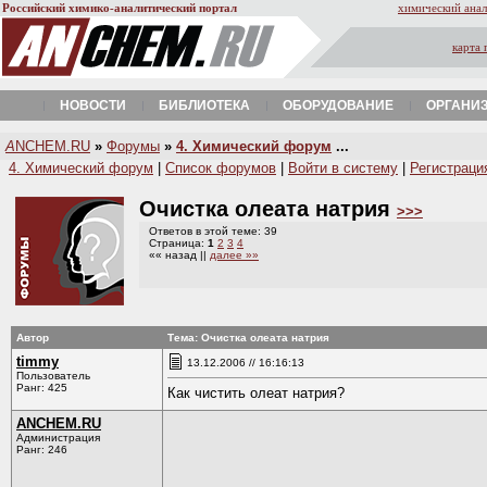
Российский химико-аналитический портал
химический анал
карта 
НОВОСТИ
БИБЛИОТЕКА
ОБОРУДОВАНИЕ
ОРГАНИ
A
NCHEM.RU
»
Форумы
»
4. Химический форум
...
4. Химический форум
|
Список форумов
|
Войти в систему
|
Регистраци
Очистка олеата натрия
>>>
Ответов в этой теме: 39
Страница:
1
2
3
4
«« назад ||
далее »»
Автор
Тема: Очистка олеата натрия
timmy
13.12.2006 // 16:16:13
Пользователь
Ранг: 425
Как чистить олеат натрия?
ANCHEM.RU
Администрация
Ранг: 246