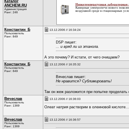
Каталог
Низкотемпературная лабораторная 
ANCHEM.RU
Камерные электропечи нового поколен
Администрация
воздушной среде в стационарных усло
Ранг: 246
Константин_Б
13.12.2006 // 16:34:24
Пользователь
Ранг: 849
DSP пишет:
... и вряд ли из этанола.
А это почему? И кстати, от чего очищаем?
Константин_Б
13.12.2006 // 16:35:32
Пользователь
Ранг: 849
Вячеслав пишет:
Не нравится? Сублимировать!
Так он жеж разложится при попытке проделать с
Вячеслав
13.12.2006 // 16:36:03
Пользователь
Ранг: 1369
Олеат натрия растворим в олеиновой кислоте...
Вячеслав
13.12.2006 // 16:36:57
Пользователь
Ранг: 1369