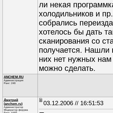
ли некая программк
холодильников и пр.
собрались переиздат
хотелось бы дать т
сканирования со ста
получается. Нашли в
них нет нужных нам
можно сделать.
ANCHEM.RU
Администрация
Ранг: 246
Дмитрий
03.12.2006 // 16:51:53
(anchem.ru)
Администратор
Модератор форума
Ранг: 4485