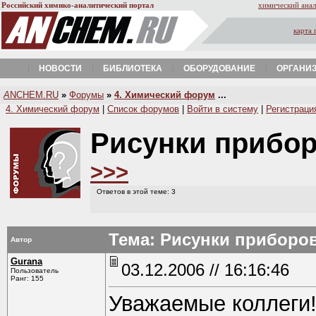
Российский химико-аналитический портал
химический анал
карта 
НОВОСТИ
БИБЛИОТЕКА
ОБОРУДОВАНИЕ
ОРГАНИ
A
NCHEM.RU
»
Форумы
»
4. Химический форум
...
4. Химический форум
|
Список форумов
|
Войти в систему
|
Регистраци
Рисунки прибор
>>>
Ответов в этой теме: 3
Тема: Рисунки приборов
Автор
Gurana
03.12.2006 // 16:16:46
Пользователь
Ранг: 155
Уважаемые коллеги!