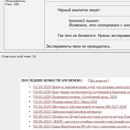
Пользователь
Ранг: 260
Чёрный аналитик пишет:
bummer1 пишет:
Возможно, это скопировано с ин
Так это не делается. Нужны эксперим
Эксперименты явно не проводились.
Ответов в этой теме: 10
ПОСЛЕДНИЕ НОВОСТИ ANCHEM.RU:
[
Все новости
]
[22-04-2026] Конкурс инновационных идей для топливно-энергетич
[18-04-2026] База данных растворимости соединений в бинарных см
[30-03-2026] Номинанты премии «Серебряный моль» 2026
[15-03-2026] Премия имени М.С. Цвета 2026
[01-02-2026] Введение в действие новой редакции МИ 2427-2026
[26-09-2022] Лабораторный марафон вебинаров
[02-09-2022] Профессор Лидия Галль получила золотую медаль Том
[09-06-2022] «ВЗОР» запустил в серийное производство первый ро
[02-06-2022] Глава Минобрнауки РФ обсудил с ректорами систему 