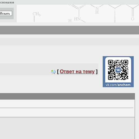
ссионалов
[
Ответ на тему
]