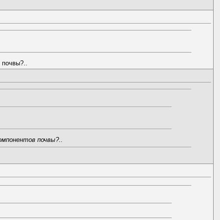
 почвы?..
омпонентов почвы?..