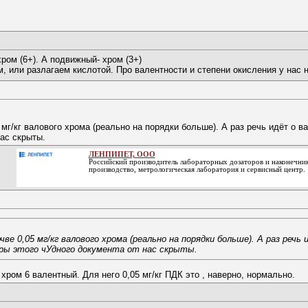
ром (6+). А подвижный- хром (3+)
 или разлагаем кислотой. Про валентности и степени окисления у нас н
 мг/кг валового хрома (реально на порядки больше). А раз речь идёт о 
нас скрыты.
ЛЕНПИПЕТ, ООО
Российский производитель лабораторных дозаторов и наконечник
производство, метрологическая лаборатория и сервисный центр.
ве 0,05 мг/кг валового хрома (реально на порядки больше). А раз речь
ры этого чУдного документа от нас скрыты.
хром 6 валентный. Для него 0,05 мг/кг ПДК это , наверно, нормально.