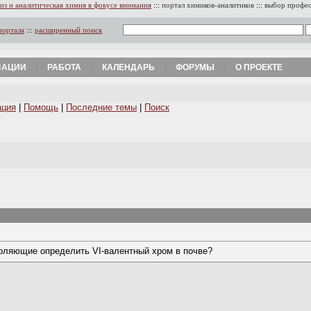
из и аналитическая химия в фокусе внимания
:::
портал химиков-аналитиков
:::
выбор профе
портала
:::
расширенный поиск
ЗАЦИИ
РАБОТА
КАЛЕНДАРЬ
ФОРУМЫ
О ПРОЕКТЕ
ация
|
Помощь
|
Последние темы
|
Поиск
воляющие определить VI-валентный хром в почве?