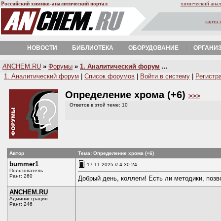
Российский химико-аналитический портал
химический анал
карта 
НОВОСТИ
БИБЛИОТЕКА
ОБОРУДОВАНИЕ
ОРГАНИ
A
NCHEM.RU
»
Форумы
»
1. Аналитический форум
...
1. Аналитический форум
|
Список форумов
|
Войти в систему
|
Регистр
Определение хрома (+6)
>>>
Ответов в этой теме: 10
Автор
Тема: Определение хрома (+6)
bummer1
17.11.2025 // 4:30:24
Пользователь
Ранг: 260
Добрый день, коллеги! Есть ли методики, поз
ANCHEM.RU
Администрация
Ранг: 246