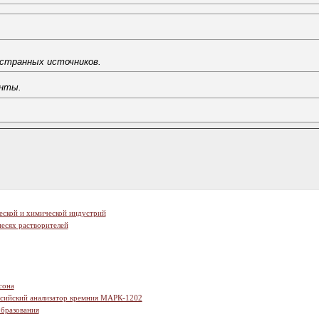
остранных источников.
енты.
еской и химической индустрий
есях растворителей
сона
ссийский анализатор кремния МАРК-1202
образования