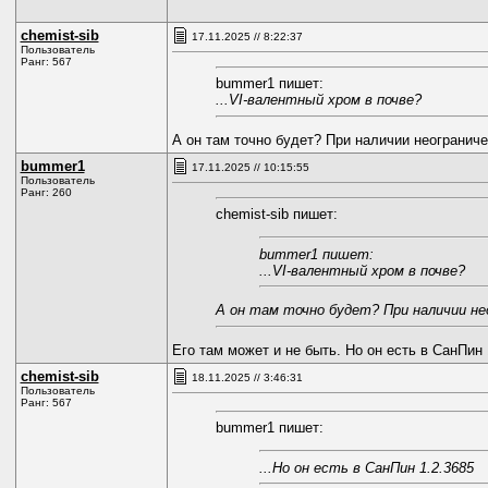
chemist-sib
17.11.2025 // 8:22:37
Пользователь
Ранг: 567
bummer1 пишет:
...VI-валентный хром в почве?
А он там точно будет? При наличии неограниче
bummer1
17.11.2025 // 10:15:55
Пользователь
Ранг: 260
chemist-sib пишет:
bummer1 пишет:
...VI-валентный хром в почве?
А он там точно будет? При наличии не
Его там может и не быть. Но он есть в СанПин 
chemist-sib
18.11.2025 // 3:46:31
Пользователь
Ранг: 567
bummer1 пишет:
...Но он есть в СанПин 1.2.3685