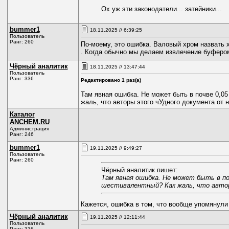
Ох уж эти законодатели... затейники...
bummer1
18.11.2025 // 6:39:25
Пользователь
Ранг: 260
По-моему, это ошибка. Валовый хром назвать х
. Когда обычно мы делаем извлечение буфером,
Чёрный аналитик
18.11.2025 // 13:47:44
Пользователь
Ранг: 336
Редактировано 1 раз(а)
Там явная ошибка. Не может быть в почве 0,05
жаль, что авторы этого чУдного документа от 
Каталог
ANCHEM.RU
Администрация
Ранг: 246
bummer1
19.11.2025 // 9:49:27
Пользователь
Ранг: 260
Чёрный аналитик пишет:
Там явная ошибка. Не может быть в поч
шестивалентный? Как жаль, что авто
Кажется, ошибка в том, что вообще упомянули 
Чёрный аналитик
19.11.2025 // 12:11:44
Пользователь
Ранг: 336