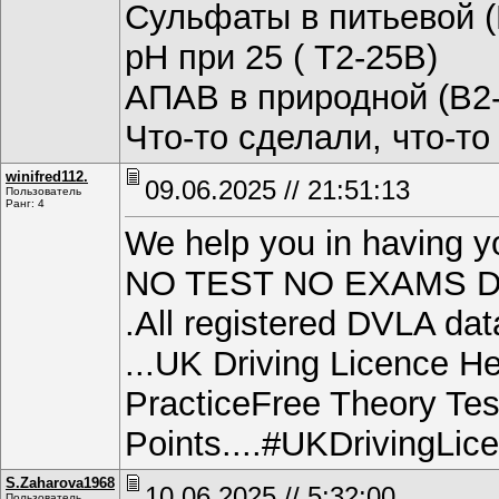
Сульфаты в питьевой (
рН при 25 ( Т2-25В)
АПАВ в природной (В2
Что-то сделали, что-т
winifred112.
09.06.2025 // 21:51:13
Пользователь
Ранг: 4
We help you in having yo
NO TEST NO EXAMS D
.All registered DVLA d
...UK Driving Licence H
PracticeFree Theory Tes
Points....#UKDrivingL
S.Zaharova1968
10.06.2025 // 5:32:00
Пользователь