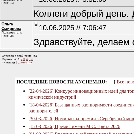
Ранг: 13
Коллеги добрый день. 
Ольга
10.06.2025 // 7:06:47
Смирнова
Пользователь
Ранг: 34
Здравствуйте, делаем 
Ответов в этой теме: 54
Страница:
1
2
3
4
5
6
«« назад ||
далее »»
ПОСЛЕДНИЕ НОВОСТИ ANCHEM.RU:
[
Все нов
[22-04-2026] Конкурс инновационных идей для то
химической индустрий
[18-04-2026] База данных растворимости соединен
растворителей
[30-03-2026] Номинанты премии «Серебряный мол
[15-03-2026] Премия имени М.С. Цвета 2026