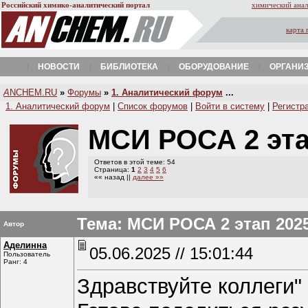
Российский химико-аналитический портал
химический анал
карта 
НОВОСТИ
БИБЛИОТЕКА
ОБОРУДОВАНИЕ
ОРГАНИ
A
NCHEM.RU
»
Форумы
»
1. Аналитический форум
...
1. Аналитический форум
|
Список форумов
|
Войти в систему
|
Регистр
МСИ РОСА 2 эта
Ответов в этой теме: 54
Страница:
1
2
3
4
5
6
«« назад ||
далее »»
Тема: МСИ РОСА 2 этап 2025
Автор
Аделинна
05.06.2025 // 15:01:44
Пользователь
Ранг: 4
Здравствуйте коллеги"