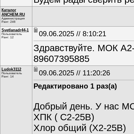
Каталог
ANCHEM.RU
Администрация
Ранг: 246
Svetlanadr44-1
09.06.2025 // 8:10:21
Пользователь
Ранг: 12
Здравствуйте. МОК А2
89607395885
Ludok3112
09.06.2025 // 11:20:26
Пользователь
Ранг: 14
Редактировано 1 раз(а)
Добрый день. У нас М
ХПК ( С2-25В)
Хлор общий (Х2-25В)