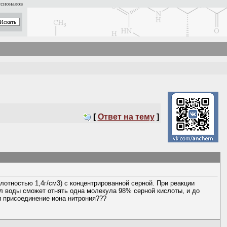
ссионалов
[
Ответ на тему
]
лотностью 1,4г/см3) с концентрированной серной. При реакции
ул воды сможет отнять одна молекула 98% серной кислоты, и до
и присоединение иона нитрония???