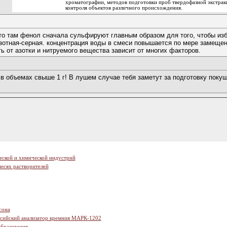
хроматографии, методов подготовки проб твердофазной экстрак
контроля объектов различного происхождения.
 то там фенол сначала сульфируют главным образом для того, чтобы из
зотная-серная. концентрация воды в смеси повышается по мере замещени
ь от азотки и нитруемого вещества зависит от многих факторов.
в объемах свыше 1 г! В лушем случае тебя заметут за подготовку покуш
еской и химической индустрий
есях растворителей
сона
ссийский анализатор кремния МАРК-1202
образования