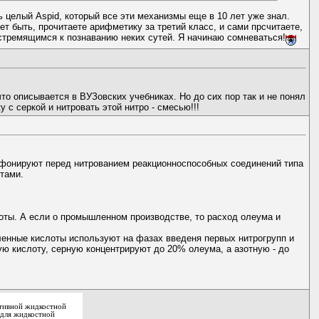
ь целый Aspid, который все эти механизмы еще в 10 лет уже знал.
ет быть, прочитаете арифметику за третий класс, и сами прсчитаете,
 стремящимся к познаванию неких сутей. Я начинаю сомневаться!
то описывается в ВУЗовских учебниках. Но до сих пор так и не понял
с серкой и нитровать этой нитро - смесью!!!
льфонируют перед нитрованием реакционноспособных соединений типа
тами.
лоты. А если о промышленном производстве, то расход олеума и
вленные кислоты используют на фазах введеня первых нитрогрупп и
ю кислоту, серную концентрируют до 20% олеума, а азотную - до
ктивной жидкостной
для жидкостной