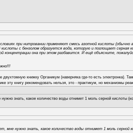
условиях при нитровании применяют смесь азотной кислоты (обычно а
й кислоты с бензолом образуется вода, которую и поглощает серная 
кой концентрации она при этом разбавится. И ещё объясните, пожалу
жно!!!
 двухтомную книжку Органикум (наверняка где-то есть электронка). Та
нике эту книгу рекомендовать нельзя, это - практикум, но механизмы реа
 нужно знать, какое количество воды отнимет 1 моль серной кислоты (к
ет, мне нужно знать, какое количество воды отнимет 1 моль серной к