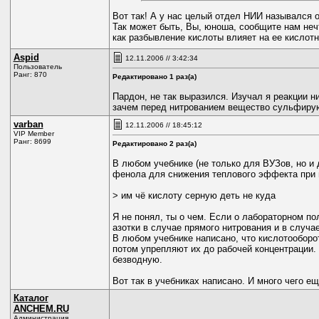
Вот так! А у нас целый отдел НИИ назывался о
Так может быть, Вы, юноша, сообщите нам нечт
как разбывление кислоты влияет на ее кислот
Aspid
12.11.2006 // 3:42:34
Пользователь
Ранг: 870
Редактировано 1 раз(а)
Пардон, не так выразился. Изучал я реакции н
зачем перед нитрованием вещество сульфируют,
varban
12.11.2006 // 18:45:12
VIP Member
Ранг: 8699
Редактировано 2 раз(а)
В любом учебнике (не только для ВУЗов, но и
фенола для снижения теплового эффекта при в
> им чё кислоту серную деть не куда
Я не понял, ты о чем. Если о лабораторном п
азотки в случае прямого нитрования и в случ
В любом учебнике написано, что кислотооборо
потом упрепляют их до рабочей концентрации.
безводную.
Вот так в учебниках написано. И много чего ещ
Каталог
ANCHEM.RU
Администрация