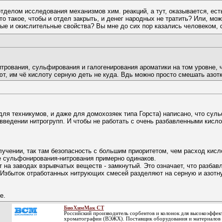
тделом исследования механизмов хим. реакций, а тут, оказывается, ест
о такое, чтобы и отдел закрыть, и денег народных не тратить? Или, мож
ные и окислительные свойства? Вы мне до сих пор казались человеком,
итрования, сульфирования и галогенирования ароматики на том уровне, ч
 им чё кислоту серную деть не куда. Вдь можно просто смешать азотку 
 для техникумов, и даже для домохозяек типа Горста) написано, что су
ведении нитрогрупп. И чтобы не работать с очень разбавленными кисло
олучении, так там безопасность с большим приоритетом, чем расход кис
ае сульфонирования-нитрования примерно одинаков.
т на заводах взрывчатых веществ - замкнутый. Это означает, что разба
 Избыток отработанных нитрующих смесей разделяют на серную и азотну
е.
БиоХимМак СТ
Российский производитель сорбентов и колонок для высокоэффе
хроматографии (ВЭЖХ). Поставщик оборудования и материалов 