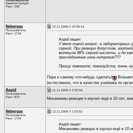
Администрация
Ранг: 246
Nebergas
10.11.2006 // 15:56:14
Пользователь
Ранг: 1744
Aspid пишет:
У меня такой вопрос: в лабораторных 
серной. При реакции допустим, азотно
молекула 98% серной кислоты, и до ка
присоединение иона нитрония???
Прошу помогите, пожалуйста, очень ну
Пора и самому что-нибудь сделать!
Возьмите
(естественно, что в качестве учебника по орга
Aspid
11.11.2006 // 2:30:54
Пользователь
Ранг: 870
Механизмы реакции я изучил ещё в 10 лет, мне
Nebergas
12.11.2006 // 1:53:02
Пользователь
Ранг: 1744
Aspid пишет:
Механизмы реакции я изучил ещё в 10 л