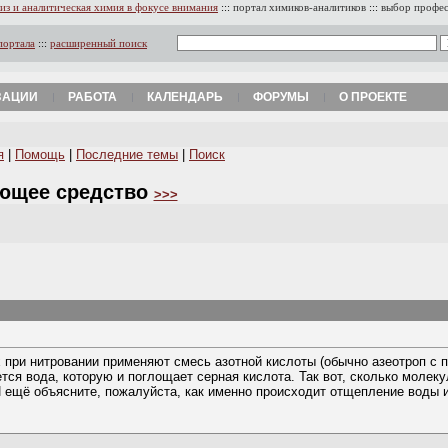
из и аналитическая химия в фокусе внимания
:::
портал химиков-аналитиков
:::
выбор профе
портала
:::
расширенный поиск
ЗАЦИИ
РАБОТА
КАЛЕНДАРЬ
ФОРУМЫ
О ПРОЕКТЕ
я
|
Помощь
|
Последние темы
|
Поиск
ающее средство
>>>
 при нитровании применяют смесь азотной кислоты (обычно азеотроп с п
тся вода, которую и поглощает серная кислота. Так вот, сколько молек
 И ещё объясните, пожалуйста, как именно происходит отщепление воды 