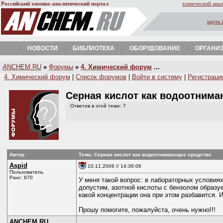
Российский химико-аналитический портал
химический анал
карта 
НОВОСТИ
БИБЛИОТЕКА
ОБОРУДОВАНИЕ
ОРГАНИ
A
NCHEM.RU
»
Форумы
»
4. Химический форум
...
4. Химический форум
|
Список форумов
|
Войти в систему
|
Регистраци
Серная кислот как водоотним
Ответов в этой теме: 7
Автор
Тема: Серная кислот как водоотнимающее средство
Aspid
10.11.2006 // 14:36:06
Пользователь
Ранг: 870
У меня такой вопрос: в лабораторных условиях
допустим, азотной кислоты с бензолом образуе
какой концентрации она при этом разбавится.
Прошу помогите, пожалуйста, очень нужно!!!
ANCHEM.RU