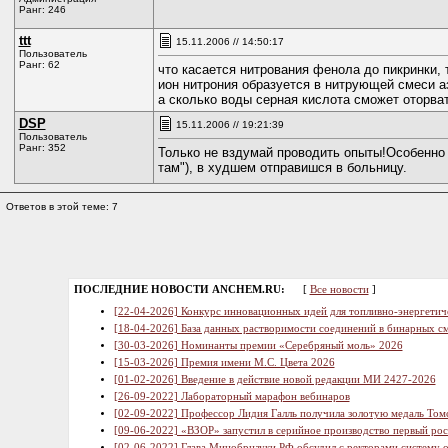
Ранг: 246
ttt
15.11.2006 // 14:50:17
Пользователь
Ранг: 62
что касается нитрования фенола до пикринки,
ион нитрония образуется в нитрующей смеси а
а сколько воды серная кислота сможет оторват
DSP
15.11.2006 // 19:21:39
Пользователь
Ранг: 352
Только не вздумай проводить опыты!Особенно 
там"), в худшем отправишся в больницу.
Ответов в этой теме: 7
ПОСЛЕДНИЕ НОВОСТИ ANCHEM.RU:
[
Все новости
]
[22-04-2026] Конкурс инновационных идей для топливно-энергетич
[18-04-2026] База данных растворимости соединений в бинарных см
[30-03-2026] Номинанты премии «Серебряный моль» 2026
[15-03-2026] Премия имени М.С. Цвета 2026
[01-02-2026] Введение в действие новой редакции МИ 2427-2026
[26-09-2022] Лабораторный марафон вебинаров
[02-09-2022] Профессор Лидия Галль получила золотую медаль Том
[09-06-2022] «ВЗОР» запустил в серийное производство первый ро
[02-06-2022] Глава Минобрнауки РФ обсудил с ректорами систему 