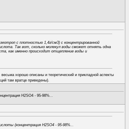
зеотроп с плотностью 1,4г/см3) с концентрированной
кислота. Так вот, сколько молекул воды сможет отнять одна
йста, как именно происходит отщепление воды и
м весьма хорошо описаны и теоретический и прикладной аспекты
кций там вратце приведены).
онцентрация H2SO4 - 95-98%...
ислоты (концентрация H2SO4 - 95-98%...