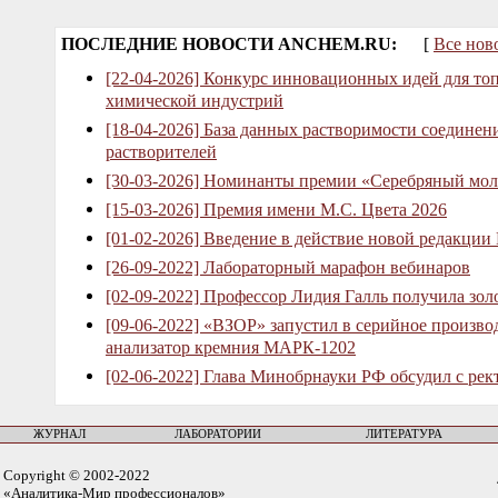
ПОСЛЕДНИЕ НОВОСТИ ANCHEM.RU:
[
Все нов
[22-04-2026] Конкурс инновационных идей для то
химической индустрий
[18-04-2026] База данных растворимости соединен
растворителей
[30-03-2026] Номинанты премии «Серебряный мол
[15-03-2026] Премия имени М.С. Цвета 2026
[01-02-2026] Введение в действие новой редакции
[26-09-2022] Лабораторный марафон вебинаров
[02-09-2022] Профессор Лидия Галль получила зо
[09-06-2022] «ВЗОР» запустил в серийное произв
анализатор кремния МАРК-1202
[02-06-2022] Глава Минобрнауки РФ обсудил с рек
ЖУРНАЛ
ЛАБОРАТОРИИ
ЛИТЕРАТУРА
Copyright © 2002-2022
«Аналитика-Мир профессионалов»