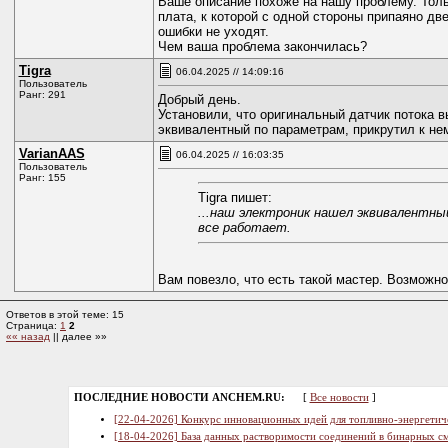
Ваше описание похоже на нашу проблему. Только
плата, к которой с одной стороны припаяно дв
ошибки не уходят.
Чем ваша проблема закончилась?
Tigra
06.04.2025 // 14:09:16
Пользователь
Ранг: 291
Добрый день.
Установили, что оригинальный датчик потока 
эквивалентный по параметрам, прикрутил к нем
VarianAAS
06.04.2025 // 16:03:35
Пользователь
Ранг: 155
Tigra пишет:
...наш электроник нашел эквивалентны
все работает.
Вам повезло, что есть такой мастер. Возможно
Ответов в этой теме: 15
Страница:
1
2
«« назад
|| далее »»
ПОСЛЕДНИЕ НОВОСТИ ANCHEM.RU:
[
Все новости
]
[22-04-2026] Конкурс инновационных идей для топливно-энергетич
[18-04-2026] База данных растворимости соединений в бинарных см