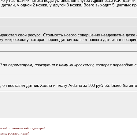
 у нас датчик потока воды установлен внутри Agilent 5110 ICP. Датчик 
е детали, у одной 2 ножки, у другой 3 ножки. Всего выходит 5 цветных 
выработал свой ресурс. Стоимость нового совершенно неадекватна даже
у микросхемку, которая переводит сигналы от нашего датчика в восприн
й по параметрам, прикрутил к нему микросхемку, которая переводит 
, он поставил датчик Холла и плату Arduino за 300 рублей. Было бы инт
еской и химической индустрий
есях растворителей