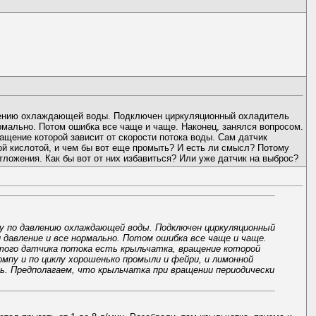
влению охлаждающей воды. Подключен циркуляционный охладитель
ормально. Потом ошибка все чаще и чаще. Наконец, занялся вопросом.
ащение которой зависит от скорости потока воды. Сам датчик
ой кислотой, и чем бы вот еще промыть? И есть ли смысл? Потому
тложения. Как бы вот от них избавиться? Или уже датчик на выброс?
у по давлению охлаждающей воды. Подключен циркуляционный
и давление и все нормально. Потом ошибка все чаще и чаще.
этого датчика потока есть крыльчатка, вращение которой
мпу и по циклу хорошенько промыли и фейри, и лимонной
ь. Предполагаем, что крыльчатка при вращении периодически