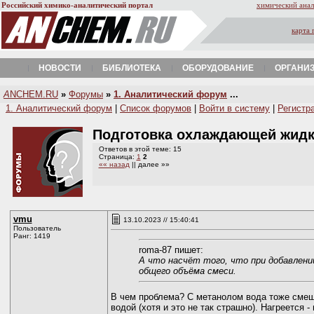
Российский химико-аналитический портал
химический анал
карта 
НОВОСТИ
БИБЛИОТЕКА
ОБОРУДОВАНИЕ
ОРГАНИ
A
NCHEM.RU
»
Форумы
»
1. Аналитический форум
...
1. Аналитический форум
|
Список форумов
|
Войти в систему
|
Регистр
Подготовка охлаждающей жид
Ответов в этой теме: 15
Страница:
1
2
«« назад
|| далее »»
vmu
13.10.2023 // 15:40:41
Пользователь
Ранг: 1419
roma-87 пишет:
А что насчёт того, что при добавлени
общего объёма смеси.
В чем проблема? С метанолом вода тоже смеши
водой (хотя и это не так страшно). Нагреется 