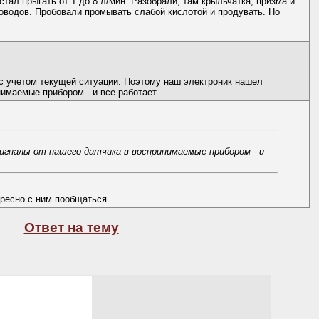
стал прыгать от 1 до 8 л/мин. Разобрали, там крыльчатка, призма и
проводов. Пробовали промывать слабой кислотой и продувать. Но
 с учетом текущей ситуации. Поэтому наш электроник нашел
имаемые прибором - и все работает.
сигналы от нашего датчика в воспринимаемые прибором - и
ересно с ним пообщаться.
Ответ на тему