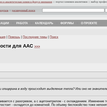
из и аналитическая химия в фокусе внимания
:::
портал химиков-аналитиков
:::
выбор профе
портала
:::
расширенный поиск
ЗАЦИИ
РАБОТА
КАЛЕНДАРЬ
ФОРУМЫ
О ПРОЕКТЕ
ация
|
Помощь
|
Последние темы
|
Поиск
кости для ААС
>>>
и глицерина в воду происходит выделение тепла? Или оно не значител
вается с разогревом, а с ацетонитрилом - с охлаждением. Изменение те
- постоит - охладится до комнатной. По объему беспокойство тоже непоня