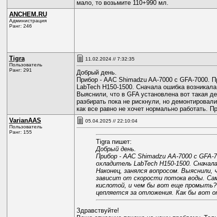
мало, то возьмите 110+990 мл.
ANCHEM.RU
Администрация
Ранг: 246
Tigra
11.02.2024 // 7:32:35
Пользователь
Ранг: 291
Добрый день.
Прибор - ААС Shimadzu AA-7000 с GFA-7000. 
LabTech H150-1500. Сначала ошибка возникала 
Выяснили, что в GFA установлена вот такая де
разбирать пока не рискнули, но демонтировал
как все равно не хочет нормально работать. П
VarianAAS
05.04.2025 // 22:10:04
Пользователь
Ранг: 155
Tigra пишет:
Добрый день.
Прибор - ААС Shimadzu AA-7000 с GFA
охладитель LabTech H150-1500. Сначала
Наконец, занялся вопросом. Выяснили,
зависит от скорости потока воды. Сам
кислотой, и чем бы вот еще промыть? 
цепляется за отложения. Как бы вот о
Здравствуйте!