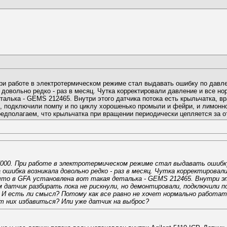
При работе в электротермическом режиме стал выдавать ошибку по да
довольно редко - раз в месяц. Чутка корректировали давление и все н
талька - GEMS 212465. Внутри этого датчика потока есть крыльчатка, вр
и, подключили помпу и по циклу хорошенько промыли и фейри, и лимонн
редполагаем, что крыльчатка при вращении периодически цепляется за о
-7000. При работе в электротермическом режиме стал выдавать ошибк
 ошибка возникала довольно редко - раз в месяц. Чутка корректировал
 что в GFA установлена вот такая деталька - GEMS 212465. Внутри 
 датчик разбирать пока не рискнули, но демонтировали, подключили по
И есть ли смысл? Потому как все равно не хочет нормально работат
т них избавиться? Или уже датчик на выброс?