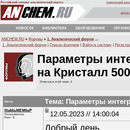
Российский химико-аналитический портал
химический анал
карта 
НОВОСТИ
БИБЛИОТЕКА
ОБОРУДОВАНИЕ
ОРГАНИ
A
NCHEM.RU
»
Форумы
»
1. Аналитический форум
...
1. Аналитический форум
|
Список форумов
|
Войти в систему
|
Регистр
Параметры инт
на Кристалл 50
Ответов в этой теме: 2
Тема: Параметры интег
Автор
IIIa66uMEM6eP
12.05.2023 // 14:00:04
Пользователь
Ранг: 6
Добрый день.