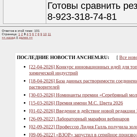
Готовы сравнить рез
8-923-318-74-81
Ответов в этой теме: 101
Страница:
1
2
3
4
5
6
7
8
9
10
11
«« назад
||
далее »»
ПОСЛЕДНИЕ НОВОСТИ ANCHEM.RU:
[
Все нов
[22-04-2026] Конкурс инновационных идей для то
химической индустрий
[18-04-2026] База данных растворимости соединен
растворителей
[30-03-2026] Номинанты премии «Серебряный мол
[15-03-2026] Премия имени М.С. Цвета 2026
[01-02-2026] Введение в действие новой редакции
[26-09-2022] Лабораторный марафон вебинаров
[02-09-2022] Профессор Лидия Галль получила зо
[09-06-2022] «ВЗОР» запустил в серийное произв