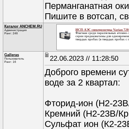
Перманганатная оки
Пишите в вотсап, с
Каталог ANCHEM.RU
ИСП-АЭС спектрометры Varian 720-
Администрация
Флагман среди параллельных атомно-
Ранг: 246
серии предназначены для одновремен
твердых пробах (в твердых пробах с п
Galleras
22.06.2023 // 11:28:50
Пользователь
Ранг: 16
Доброго времени су
воде за 2 квартал:
Фторид-ион (Н2-23В
Кремний (Н2-23В/Кр
Сульфат ион (К2-23