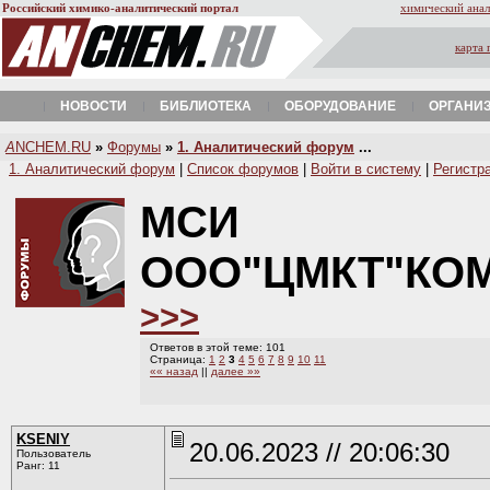
Российский химико-аналитический портал
химический анал
карта 
НОВОСТИ
БИБЛИОТЕКА
ОБОРУДОВАНИЕ
ОРГАНИ
A
NCHEM.RU
»
Форумы
»
1. Аналитический форум
...
1. Аналитический форум
|
Список форумов
|
Войти в систему
|
Регистр
МСИ
ООО"ЦМКТ"КО
>>>
Ответов в этой теме: 101
Страница:
1
2
3
4
5
6
7
8
9
10
11
«« назад
||
далее »»
KSENIY
20.06.2023 // 20:06:30
Пользователь
Ранг: 11