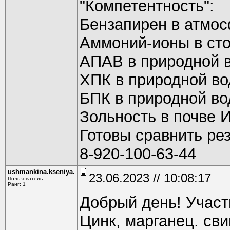
"Компетентность":
Бензапирен в атмос
Аммоний-ионы в сто
АПАВ в природной 
ХПК в природной во
БПК в природной во
Зольность в почве 
Готовы сравнить рез
8-920-100-63-44
ushmankina.kseniya.
23.06.2023 // 10:08:17
Пользователь
Ранг: 1
Добрый день! Участ
Цинк, марганец. св