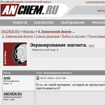
Российский химико-аналитический портал
химический анал
карта 
НОВОСТИ
БИБЛИОТЕКА
ОБОРУДОВАНИЕ
ОРГАНИ
A
NCHEM.RU
»
Форумы
»
4. Химический форум
...
4. Химический форум
|
Список форумов
|
Войти в систему
|
Регистраци
Экранирование магнита.
>>>
Ответов в этой теме: 5
Автор
Тема: Экранирование магнита.
Artik
30.07.2006 // 23:27:38
Пользователь
Ранг: 3
Есть ли такой материал, который не пропускает
притягываеться?
ANCHEM.RU
Администрация
Ранг: 246