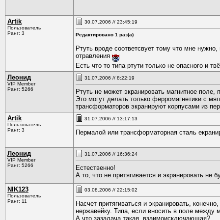
Artik
30.07.2006 // 23:45:19
Пользователь
Ранг: 3
Редактировано 1 раз(а)
Ртуть вроде соответсвует тому что мне нужно, 
отравления
Есть что то типа ртути только не опасного и тв
Леонид
31.07.2006 // 8:22:19
VIP Member
Ранг: 5266
Ртуть не может экранировать магнитное поле, 
Это могут делать только ферромагнетики с мягк
трансформаторов экранируют корпусами из пе
Artik
31.07.2006 // 13:17:13
Пользователь
Ранг: 3
Пермалой или трансформаторная сталь екранир
Леонид
31.07.2006 // 16:36:24
VIP Member
Ранг: 5266
Естественно!
А то, что не притягивается и экранировать не бу
NIK123
03.08.2006 // 22:15:02
Пользователь
Ранг: 11
Насчет притягиваться и экранировать, конечно,
нержавейку. Типа, если вносить в поле между 
А что зазадача такая, взаимоисключающая?