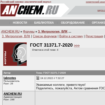
Российский химико-аналитический портал
химический анал
карта 
НОВОСТИ
БИБЛИОТЕКА
ОБОРУДОВАНИЕ
ОРГАНИ
A
NCHEM.RU
»
Форумы
»
3. Метрология, ВЛК
...
3. Метрология, ВЛК
|
Список форумов
|
Войти в систему
|
Регистрация
ГОСТ 31371.7-2020
>>>
Ответов в этой теме: 4
Автор
Тема: ГОСТ 31371.7-2020
labnotes
19.12.2022 // 7:32:27
Пользователь
Ранг: 26
Уважаемые коллеги, приветствую!
Поделитесь, пожалуйста, Актом сравнения ГОСТ 
ANCHEM.RU
Администрация
Ранг: 246