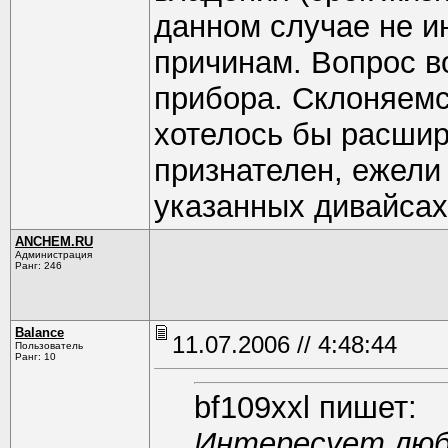
данном случае не и
причинам. Вопрос во
прибора. Склоняемс
хотелось бы расшир
признателен, ежели
указанных дивайсах
ANCHEM.RU
Администрация
Ранг: 246
Balance
11.07.2006 // 4:48:44
Пользователь
Ранг: 10
bf109xxl пишет:
Интересует люб