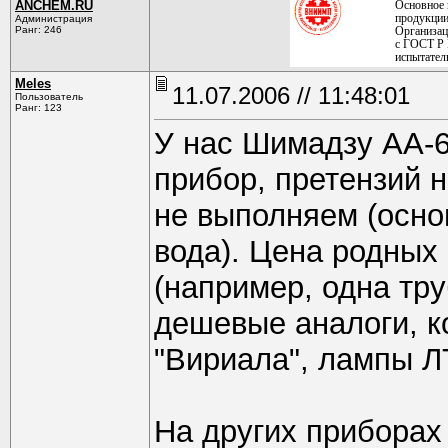
ANCHEM.RU
Основное 
продукции
Администрация
Ранг: 246
Организац
с ГОСТ Р 
испытател
Meles
11.07.2006 // 11:48:01
Пользователь
Ранг: 123
У нас Шимадзу АА-6
прибор, претензий н
не выполняем (осно
вода). Цена родных
(например, одна тру
дешевые аналоги, ко
"Вириала", лампы Л
На других приборах 