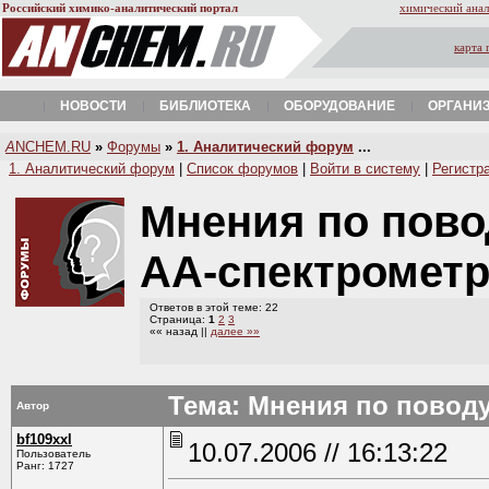
Российский химико-аналитический портал
химический анал
карта 
НОВОСТИ
БИБЛИОТЕКА
ОБОРУДОВАНИЕ
ОРГАНИ
A
NCHEM.RU
»
Форумы
»
1. Аналитический форум
...
1. Аналитический форум
|
Список форумов
|
Войти в систему
|
Регистр
Мнения по пов
АА-спектромет
Ответов в этой теме: 22
Страница:
1
2
3
«« назад ||
далее »»
Тема: Мнения по повод
Автор
bf109xxl
10.07.2006 // 16:13:22
Пользователь
Ранг: 1727