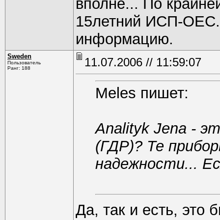
вполне... По крайне
15летний ИСП-ОЕС..
информацию.
Sweden
11.07.2006 // 11:59:07
Пользователь
Ранг: 188
Meles пишет:
Analityk Jena - э
(ГДР)? Те прибор
надежности... Е
Да, так и есть, это