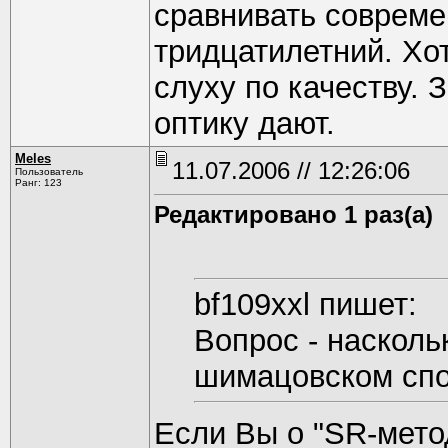
сравнивать совреме
тридцатилетний. Хот
слуху по качеству. 
оптику дают.
Meles
11.07.2006 // 12:26:06
Пользователь
Ранг: 123
Редактировано 1 раз(а)
bf109xxl пишет:
Вопрос - насколь
шимацовском спо
Если Вы о "SR-мето