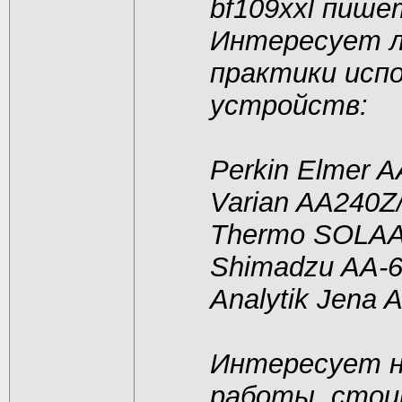
bf109xxl пише
Интересует л
практики исп
устройств:
Perkin Elmer A
Varian AA240Z
Thermo SOLA
Shimadzu AA-6
Analytik Jena 
Интересует н
работы, стои