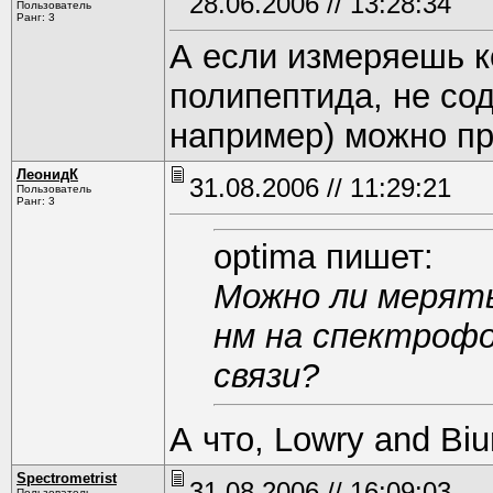
28.06.2006 // 13:28:34
Пользователь
Ранг: 3
А если измеряешь к
полипептида, не со
например) можно пр
ЛеонидК
31.08.2006 // 11:29:21
Пользователь
Ранг: 3
optima пишет:
Можно ли мерять
нм на спектрофо
связи?
А что, Lowry and Biu
Spectrometrist
31.08.2006 // 16:09:03
Пользователь