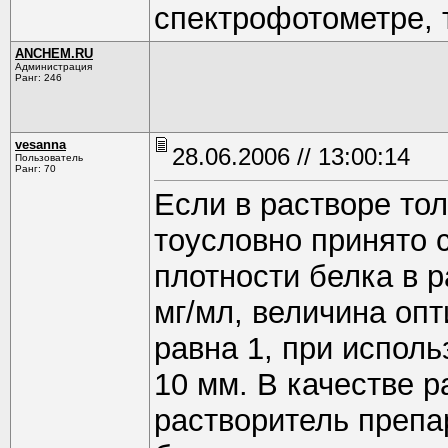
спектрофотометре, т
ANCHEM.RU
Администрация
Ранг: 246
vesanna
28.06.2006 // 13:00:14
Пользователь
Ранг: 70
Если в растворе то
тоусловно принято с
плотности белка в р
мг/мл, величина опт
равна 1, при испол
10 мм. В качестве 
растворитель препа