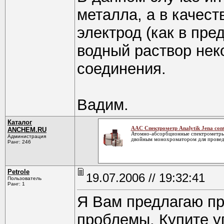
металла, а в качест
электрод (как в пр
водный раствор нек
соединения.
Вадим.
Каталог
AAC Спектрометр Analytik Jena co
ANCHEM.RU
Атомно-абсорбционные спектрометры 
Администрация
двойным монохроматором для проведе
Ранг: 246
Petrole
19.07.2006 // 19:32:41
Пользователь
Ранг: 1
Я Вам предлагаю п
проблемы. Купите у