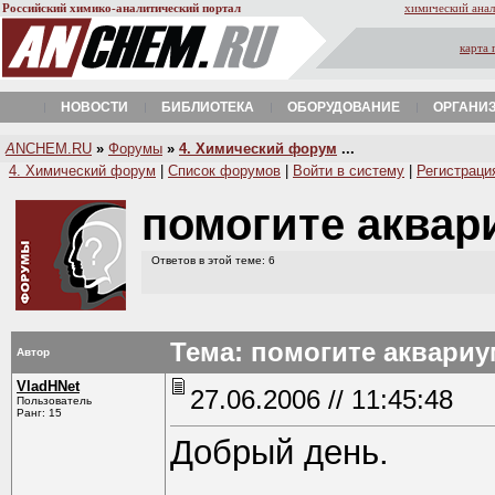
Российский химико-аналитический портал
химический анал
карта 
НОВОСТИ
БИБЛИОТЕКА
ОБОРУДОВАНИЕ
ОРГАНИ
A
NCHEM.RU
»
Форумы
»
4. Химический форум
...
4. Химический форум
|
Список форумов
|
Войти в систему
|
Регистраци
помогите аквар
Ответов в этой теме: 6
Тема: помогите аквариу
Автор
VladHNet
27.06.2006 // 11:45:48
Пользователь
Ранг: 15
Добрый день.