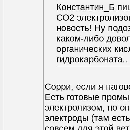
Константин_Б пиш
СО2 электролизо
новость! Ну подо
каком-либо дово
органических кисл
гидрокарбоната.
Сорри, если я наго
Есть готовые пром
электролизом, но о
электроды (там ест
совсем для этой вет